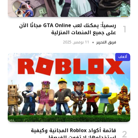
رسمياً: يمكنك لعب GTA Online مجانًا الآن
على جميع المنصات المنزلية
فريق التحرير
11 نوفمبر, 2025
ألعاب
قائمة أكواد Roblox المجانية وكيفية
استخدامها: لا تفوت الفرصة!