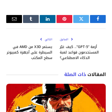
فيسبوك
تويتر
بينتيريست
لينكدإن
Tumblr
البريد
الإلكترو
السابق
التالي
أزمة “GPT-5”.. كيف غيّر
يستمر X3D من AMD في
المستخدمون قواعد لعبة
السيطرة على أجهزة كمبيوتر
الذكاء الاصطناعي؟
سطح المكتب
المقالات
ذات الصلة