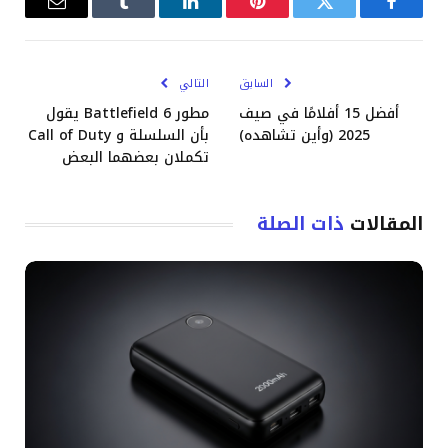
فيسبوك
تويتر
بينتيريست
لينكدإن
Tumblr
البريد
الإلكترو
السابق
التالي
أفضل 15 أفلامًا في صيف
مطور Battlefield 6 يقول
2025 (وأين تشاهده)
بأن السلسلة و Call of Duty
تكملان بعضهما البعض
المقالات
ذات الصلة