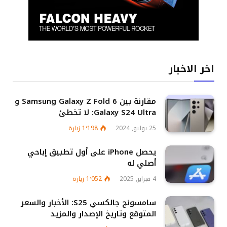
اخر الاخبار
مقارنة بين Samsung Galaxy Z Fold 6 و
Galaxy S24 Ultra: لا تخطئ
25 يوليو, 2024
1٬198
زيارة
يحصل iPhone على أول تطبيق إباحي
أصلي له
4 فبراير, 2025
1٬052
زيارة
سامسونج جالكسي S25: الأخبار والسعر
المتوقع وتاريخ الإصدار والمزيد