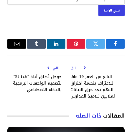
نسخ الرابط
فيسبوك
تويتر
بينتيريست
لينكدإن
Tumblr
البريد
الإلكترو
السابق
التالي
البالغ من العمر 19 عامًا
جوجل تُطلق أداة “Stitch”
للاعتراف بتهمة اختراق
لتصميم الواجهات البرمجية
التهم بعد خرق البيانات
بالذكاء الاصطناعي
لملايين تلاميذ المدارس
المقالات
ذات الصلة