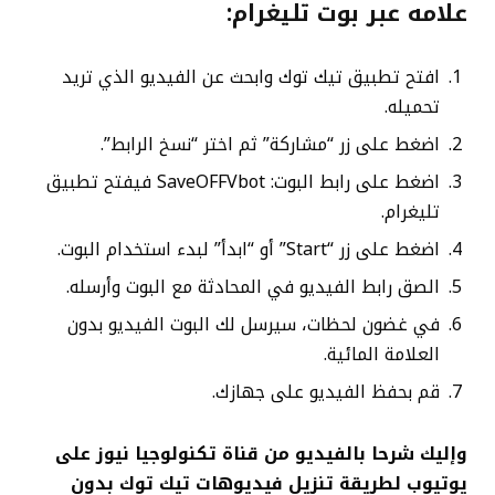
علامه عبر بوت تليغرام:
افتح تطبيق تيك توك وابحث عن الفيديو الذي تريد
تحميله.
اضغط على زر “مشاركة” ثم اختر “نسخ الرابط”.
اضغط على رابط البوت: SaveOFFVbot فيفتح تطبيق
تليغرام.
اضغط على زر “Start” أو “ابدأ” لبدء استخدام البوت.
الصق رابط الفيديو في المحادثة مع البوت وأرسله.
في غضون لحظات، سيرسل لك البوت الفيديو بدون
العلامة المائية.
قم بحفظ الفيديو على جهازك.
وإليك شرحا بالفيديو من قناة تكنولوجيا نيوز على
يوتيوب لطريقة تنزيل فيديوهات تيك توك بدون