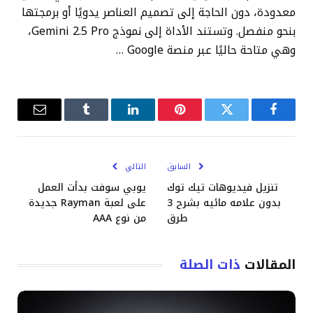
معدودة، دون الحاجة إلى تصميم العناصر يدويًا أو برمجتها
بنحو منفصل. وتستند الأداة إلى نموذج Gemini 2.5 Pro،
وهي متاحة حاليًا عبر منصة Google …
فيسبوك
تويتر
بينتيريست
لينكدإن
Tumblr
البريد
الإلكترو
السابق
التالي
تنزيل فيديوهات تيك توك
يوبي سوفت بدأت العمل
بدون علامه مائيه بشرح 3
على لعبة Rayman جديدة
طرق
من نوع AAA
المقالات
ذات الصلة