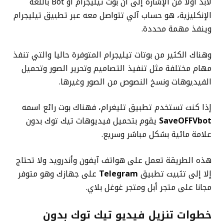
لابد أولا من الإشارة إلى أن بوت تيليجرام أو Bot باللغة
الإنكليزية، هو حساب آلي تتواصل معه عبر تطبيق تيليجرام
وينفذ مهمة محددة.
وهناك الكثير من بوتات تيليجرام المتوفرة حاليا والتي تنفذ
مهام مختلفة مثل تنفيذ التصاميم وتحرير الصور وتحميل
الفيديوهات ونسخ النصوص من الصور وغيرها.
إذا كنت تستخدم تطبيق تليغرام، فهناك بوت رائع اسمه
SaveOFFVbot
يقوم بتحميل فيديوهات تيك توك بدون
علامة مائية بشكل مباشر وسريع.
هذه الطريقة تعمل على هواتف آيفون وأندرويد ولا تحتاج
إلا إلى تثبيت تطبيق
Telegram
على جهازك وهو متوفر
مجانا على متجر أبل ومتجر غوغل بلاي.
خطوات تنزيل فيديو تيك توك بدون