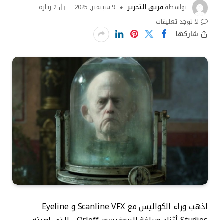
بواسطة
فريق التحرير
9 سبتمبر, 2025
2
زيارة
لا توجد تعليقات
شاركها
اذهب وراء الكواليس مع Scanline VFX و Eyeline
Studios أثناء صياغة البروفيسور Orloff ، الذي لعبته