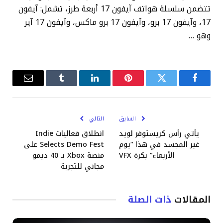
تتضمن سلسلة هواتف آيفون 17 أربعة طرز، تشمل: آيفون
17، وآيفون 17 برو، وآيفون 17 برو ماكس، وآيفون 17 آير
وهو …
فيسبوك
تويتر
بينتيريست
لينكدإن
Tumblr
البريد
الإلكترو
السابق
التالي
يأتي رأس كريستوفر لويد
انطلاق فعاليات Indie
غير المجسد في هذا “يوم
Selects Demo Fest على
الأربعاء” بكرة VFX
منصة Xbox بـ 40 ديمو
مجاني للتجربة
المقالات
ذات الصلة