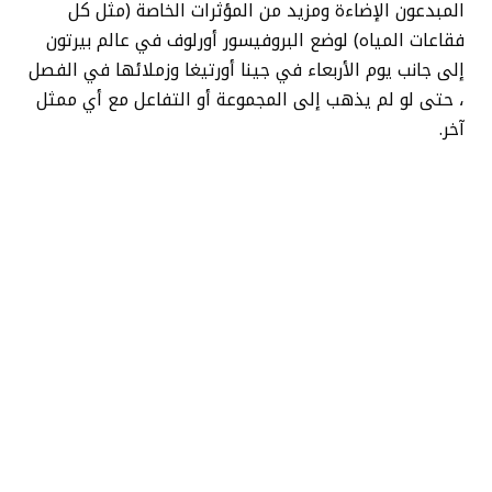
المبدعون الإضاءة ومزيد من المؤثرات الخاصة (مثل كل
فقاعات المياه) لوضع البروفيسور أورلوف في عالم بيرتون
إلى جانب يوم الأربعاء في جينا أورتيغا وزملائها في الفصل
، حتى لو لم يذهب إلى المجموعة أو التفاعل مع أي ممثل
آخر.
شاهد الفيديو ويتعجب من كيفية سحبه ، مما يجعل Orloff
يشعر وكأنه متكامل بسلاسة ، بشكل واقعي (إذا كان
خياليًا) ، يتم تقديم الشخصية بدلاً من مجرد تأثير خاص.
الأربعاء
الموسم الثاني يتدفق الآن على Netflix.
تريد المزيد من أخبار IO9؟ تحقق من موعد
توقع أحدث إصدارات Marvel و Star Wars و
Star Trek ، ما هو التالي لكون DC على
الأفلام والتلفزيون ، وكل ما تحتاج إلى