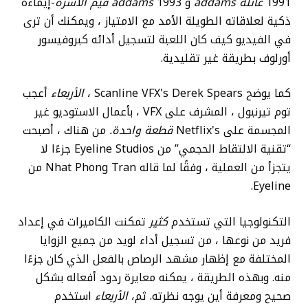
1991
عائلة addams
و 1993
addams قيم الأسرة
-إيماءة
ذكية لعلاقاته الطويلة الأمد مع الامتياز ، ويمكنك أن ترى
في الفيديو كيف كان اللعبة لتسجيل أدائه كبروفيسور
أورلوف بطريقة غير تقليدية.
كما يوضح Scanline VFX's Derek Spears ،
الأربعاء
أعجب
توم تيرنبول ، المشرف على VFX ، بأعمال الاستوديو غير
المجسمة على Netflix's
قطعة واحدة.
من هناك ، أصبحت
“تقنية الالتقاط الحجمي” من Eyeline Studios جزءًا لا
يتجزأ من العملية ، وفقًا لما قاله Nhat Phong Tran من
Eyeline.
التكنولوجيا التي تستخدم
كثير
تمكنت الكاميرات في إعداد
فريد من نوعها ، من تسجيل أداء لويد من جميع الزوايا
المختلفة مع إظهار مشهد الرصاص بالفعل الذي كان جزءًا
منه. وبهذه الطريقة ، يمكنه معايرة ردود أفعاله بشكل
صحيح ومعرفة أين يوجه نظرته. ثم،
الأربعاء
استخدم