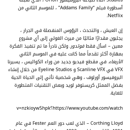
أسطورة فيلم “Addams Family” ، للموسم الثاني من
Netflix.
إن العيش ، والتحدث ، الرؤوس المنفصلة في الجرار ،
يجلبون مقدارًا مثاليًا من ميرث الغولي إلى أي مشروع
معين – اسأل فقط
فوتدور
. ولكن نادراً ما تم تنفيذ الفكرة
بمهارة أكثر تقدماً مما كانت عليه في الموسم الثاني
الأربعاء
. في مقطع فيديو جديد من وراء الكواليس ، يسيرنا
VFX في Scanline VFX و Eyeline Studios من خلال إنشاء
البروفيسور أورلوف ، وهي شخصية تأتي إلى الحياة الحية
بفضل الممثل كريستوفر لويد وبعض التقنيات المتطورة
للغاية.
https://www.youtube.com/watch؟v=nzkioyw5hpk
Corthing Lloyd – الذي لعب دور العم Fester في عام