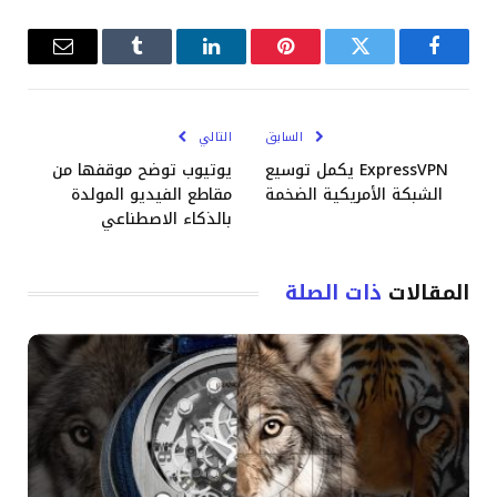
فيسبوك
تويتر
بينتيريست
لينكدإن
Tumblr
البريد
الإلكترو
السابق
التالي
ExpressVPN يكمل توسيع
يوتيوب توضح موقفها من
الشبكة الأمريكية الضخمة
مقاطع الفيديو المولدة
بالذكاء الاصطناعي
المقالات
ذات الصلة