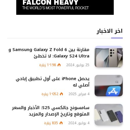
اخر الاخبار
مقارنة بين Samsung Galaxy Z Fold 6 و
Galaxy S24 Ultra: لا تخطئ
25 يوليو, 2024
1٬198
زيارة
يحصل iPhone على أول تطبيق إباحي
أصلي له
4 فبراير, 2025
1٬052
زيارة
سامسونج جالكسي S25: الأخبار والسعر
المتوقع وتاريخ الإصدار والمزيد
4 يوليو, 2024
835
زيارة