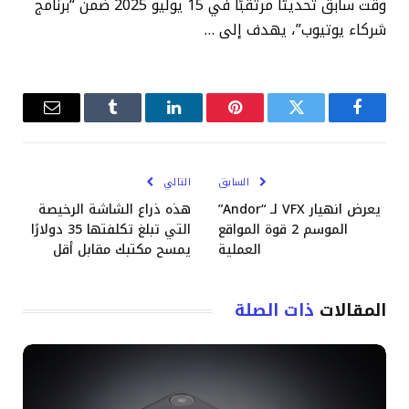
وقت سابق تحديثًا مرتقبًا في 15 يوليو 2025 ضمن “برنامج
شركاء يوتيوب”، يهدف إلى …
فيسبوك
تويتر
بينتيريست
لينكدإن
Tumblr
البريد
الإلكترو
السابق
التالي
يعرض انهيار VFX لـ “Andor”
هذه ذراع الشاشة الرخيصة
الموسم 2 قوة المواقع
التي تبلغ تكلفتها 35 دولارًا
العملية
يمسح مكتبك مقابل أقل
المقالات
ذات الصلة