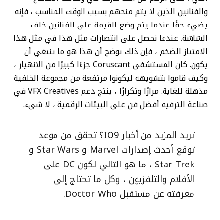
والفنانين الذين لا يتم منحهم بسبب الوقت المناسب ، فإنه
يضيء حقًا عندما يتم وضع القيمة على الفنانين خلف
الشاشة. عندما نحصل على انتصارات مثل هذا في مثل هذا
الامتياز الضخم ، فإن ذلك يوضح أن هذا هو ما ينبغي أن
يكون. كان المستشفى Coruscant جزءًا كبيرًا من الانهيار ،
وكيف قاموا بتشويهه ليكونوا مرتفعة من مجموعة الخلفية
مذهلة للغاية. مرارًا وتكرارًا ، ينتج دعم VFX Creatives في
صناعة الترفيه أفضل فن على البيئات الرقمية ، لا شيء.
تريد المزيد من أخبار IO9؟ تحقق من موعد
توقع أحدث إصدارات Marvel و Star Wars و
Star Trek ، ما هو التالي لكون DC على
الأفلام والتلفزيون ، وكل ما تحتاج إلى
معرفته عن مستقبل Doctor Who.