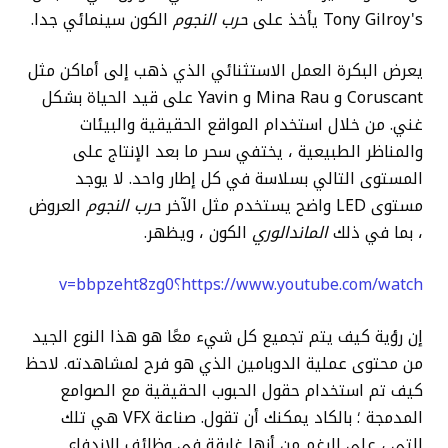
Tony Gilroy's يأخذ على
حرب النجوم
الكون سينمائي جدا.
يعرض البكرة العمل الاستثنائي الذي ذهب إلى أماكن مثل
Coruscant و Mina Rau و Yavin على قيد الحياة بشكل
غني. من خلال استخدام المواقع الحقيقية والبيئات
والمناظر الطبيعية ، يختفي سحر ما بعد الإنتاج على
المستوى التالي بسلاسة في كل إطار واحد. لا يوجد
مستوى LED واضح يستخدم مثل الآخر
حرب النجوم
العروض
، بما في ذلك
الماندالوري
الكون ، ويظهر.
https://www.youtube.com/watch؟v=bbpzeht8zg0
إن رؤية كيف يتم تجميع كل شيء معًا هو هذا النوع الجيد
من محتوى عملية الدوبامين الذي هو فرح لمشاهدته. لاحظ
كيف تم استخدام حقول الحبوب الحقيقية مع الصوامع
المدمجة ؛ بالكاد يمكنك أن تقول. صناعة VFX هي تلك
التي ، على الرغم من أنها غارقة في وظائف الاندفاع