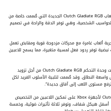
كشفت شركة HyperX عن وحدة التحكم للألعاب Clutch Gladiate RGB الجديدة التي صُممت خاصة من
الكي أجهزة الترفيه المنزلي Xbox والحواسيب الشخصية، وهي توفر الدقة والراحة في تصميم
 وحدة التحكم Clutch Gladiate RGB تجربة ألعاب غامرة مع محركات مزدوجة قوية ومقابض تعمل
 نبضية توفر ردود فعل لمسية متغيرة، مما يسمح للاعبين
قال شون بيرالتا، مدير إدارة المنتجات: “صُممت وحدة التحكم Clutch Gladiate RGB من أجل تزويد
ص واسعة النطاق. وقد صُممت لتلبية الأسلوب الفريد لكل
ترفع مستوى اللعب إلى آفاق جديدة”.
تعمل وحدة تحكم الألعاب Clutch Gladiate RGB لأجهزة Xbox على تمكين اللاعبين من التخصيص
السلس لإعداداتهم. تتميز بست لوحات RGB أسفل هيكل شفاف، وتوفر ثلاثة تأثيرات ضوئية، وخمسة