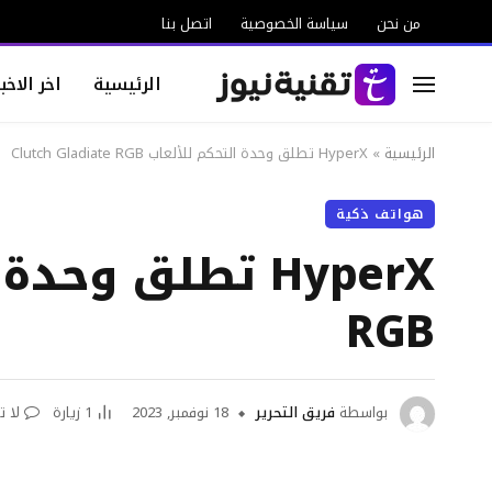
من نحن
سياسة الخصوصية
اتصل بنا
الرئيسية
اخر الاخبا
الرئيسية
»
HyperX تطلق وحدة التحكم للألعاب Clutch Gladiate RGB
هواتف ذكية
RGB
بواسطة
فريق التحرير
18 نوفمبر, 2023
1
زيارة
لا ت