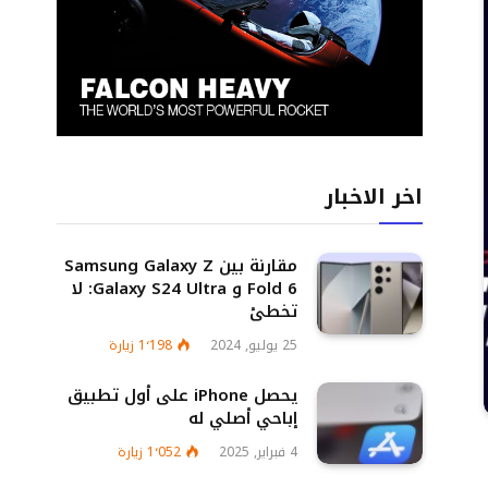
اخر الاخبار
مقارنة بين Samsung Galaxy Z
Fold 6 و Galaxy S24 Ultra: لا
تخطئ
25 يوليو, 2024
1٬198
زيارة
يحصل iPhone على أول تطبيق
إباحي أصلي له
4 فبراير, 2025
1٬052
زيارة