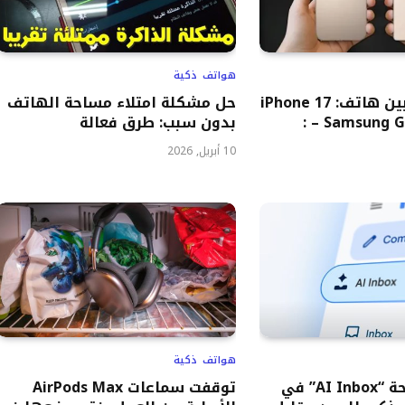
هواتف ذكية
مقارنة القرن بين هاتف: iPhone 17
حل مشكلة امتلاء مساحة الهاتف
ضد Samsung Galaxy S26 – :
بدون سبب: طرق فعالة
10 أبريل, 2026
هواتف ذكية
جوجل تبدأ إتاحة “AI Inbox” في
توقفت سماعات AirPods Max