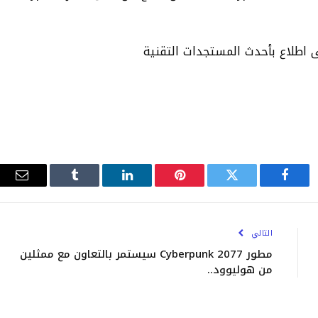
اطلاع بأحدث المستجدات التقنية
فيسبوك
تويتر
بينتيريست
لينكدإن
Tumblr
البري
الإلك
التالي
مطور Cyberpunk 2077 سيستمر بالتعاون مع ممثلين
من هوليوود..