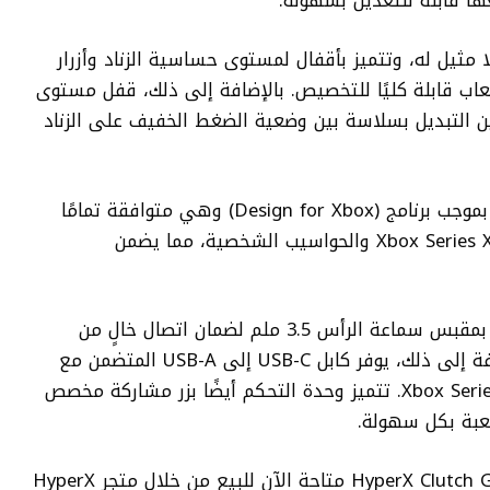
ا قابلة للتعديل بسهولة.
ا مثيل له، وتتميز بأقفال لمستوى حساسية الزناد وأزرار
لعاب قابلة كليًا للتخصيص. بالإضافة إلى ذلك، قفل مستوى
ين التبديل بسلاسة بين وضعية الضغط الخفيف على الزناد
رُخصت وحدة التحكم Clutch Gladiate RGB بموجب برنامج (Design for Xbox) وهي متوافقة تمامًا
مع أجهزة الترفيه المنزلي Xbox One و Xbox Series X|S والحواسيب الشخصية، مما يضمن
لتوفير مزيد من الراحة، جُهزت وحدة التحكم بمقبس سماعة الرأس 3.5 ملم لضمان اتصال خالٍ من
المتاعب مع سماعات الرأس السلكية. بالإضافة إلى ذلك، يوفر كابل USB-C إلى USB-A المتضمن مع
وحدة التحكم اتصالًا مباشرًا بوحدات تحكم Xbox Series. تتميز وحدة التحكم أيضًا بزر مشاركة مخصص
عبة بكل سهولة.
وحدة التحكم الجديدة للألعاب HyperX Clutch Gladiate RGB متاحة الآن للبيع من خلال متجر HyperX