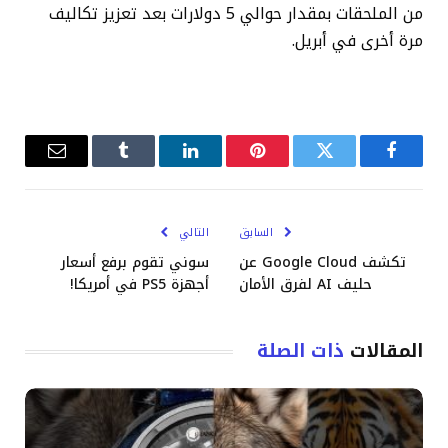
من الملحقات بمقدار حوالي 5 دولارات بعد تعزيز تكاليف
مرة أخرى في أبريل.
فيسبوك
تويتر
بينتيريست
لينكدإن
Tumblr
البريد
الإلكترو
السابق
التالي
تكشف Google Cloud عن
سوني تقوم برفع أسعار
حليف AI لفرق الأمان
أجهزة PS5 في أمريكا!
المقالات
ذات الصلة