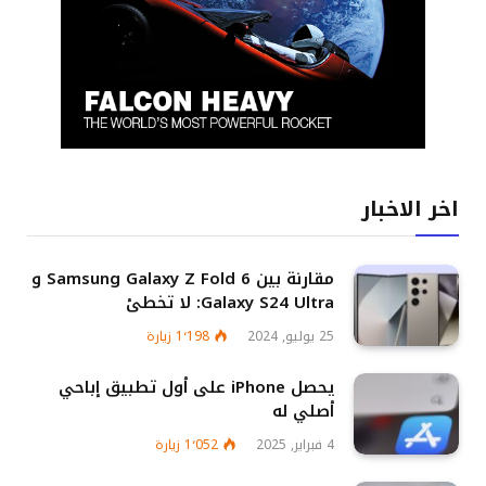
اخر الاخبار
مقارنة بين Samsung Galaxy Z Fold 6 و
Galaxy S24 Ultra: لا تخطئ
25 يوليو, 2024
1٬198
زيارة
يحصل iPhone على أول تطبيق إباحي
أصلي له
4 فبراير, 2025
1٬052
زيارة