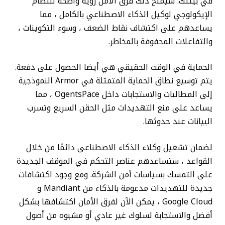
في بيئتك. سيمنح ذلك فرق الأمن رؤية واضحة للنظام
الإيكولوجي لوكيل الذكاء الاصطناعي بالكامل ، مما
يساعدهم على اكتشاف نقاط الضعف ، وسوء التكوينات ،
والتفاعلات المحفوفة بالمخاطر.
الحماية في الوقت الحقيقي هي أيضا الحصول على دفعة.
يتم توسيع نطاق الحماية المتمثلة في Armor النموذجية
إلى المطالبات والاستجابات داخل OgentsPace ، مما
يساعد على منع التهديدات مثل الحقن السريع وتسرب
البيانات عند حدوثها.
لضمان تشغيل وكلاء الذكاء الاصطناعى دائمًا من خلال
القواعد ، ستساعدهم عناصر التحكم في الموقف الجديدة
على التمسك بسياسات أمن الشركة. ومع وجود اكتشافات
جديدة للتهديدات مدعومة بالذكاء من Mandiant و
Google Cloud ، يمكن الآن لفرق الأمان اكتشافها بشكل
أفضل والاستجابة لسلوك غير عادي أو مشبوه من أصول