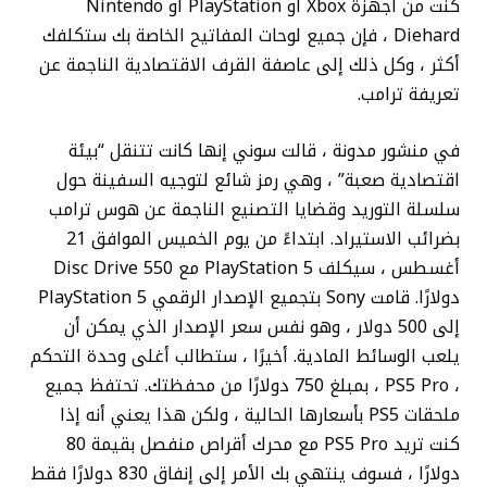
كنت من أجهزة Xbox أو PlayStation أو Nintendo
Diehard ، فإن جميع لوحات المفاتيح الخاصة بك ستكلفك
أكثر ، وكل ذلك إلى عاصفة القرف الاقتصادية الناجمة عن
تعريفة ترامب.
في منشور مدونة ، قالت سوني إنها كانت تتنقل “بيئة
اقتصادية صعبة” ، وهي رمز شائع لتوجيه السفينة حول
سلسلة التوريد وقضايا التصنيع الناجمة عن هوس ترامب
بضرائب الاستيراد. ابتداءً من يوم الخميس الموافق 21
أغسطس ، سيكلف PlayStation 5 مع Disc Drive 550
دولارًا. قامت Sony بتجميع الإصدار الرقمي PlayStation 5
إلى 500 دولار ، وهو نفس سعر الإصدار الذي يمكن أن
يلعب الوسائط المادية. أخيرًا ، ستطالب أغلى وحدة التحكم
، PS5 Pro ، بمبلغ 750 دولارًا من محفظتك. تحتفظ جميع
ملحقات PS5 بأسعارها الحالية ، ولكن هذا يعني أنه إذا
كنت تريد PS5 Pro مع محرك أقراص منفصل بقيمة 80
دولارًا ، فسوف ينتهي بك الأمر إلى إنفاق 830 دولارًا فقط