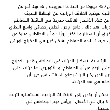
لاختبار فرضيتهم ، قام هوانغ وزملاؤه بتحليل 450 جينومًا من البطاطا المزروعة و 56 نوعًا آخر من
 ، وبناء أكثر من 3000 شجرة عائلية لتوضيح العلاقة الوراثية بين البطاطا الحديثة
اطم والأببروسوم. ووجدوا أن 50.66 ٪ من هذه الأشجار العائلية مدرجة في القائمة الطماطم
درنات. بعد ذلك ، قاموا بإجراء تحليل إحصائي واسع النطاق
فريق أن السيناريو الأكثر بروزًا هو أن البطاطس عبارة عن
، حيث تساهم الطماطم بشكل كبير في المكياج الوراثي
ينات الرئيسية لتشكيل الدرنات في البطاطس ظهرت كمزيج
-على الرغم من أن الطماطم أو الأتوبيري لها درنات. على
 الذي يخبر النبات بصنع الدرنات ، في حين أن
يمكن أن يؤدي إلى الابتكارات الزراعية المستقبلية لتربية
 لا يزال في الأعمال ، ويأمل خبير البطاطس في
لتفصيل.