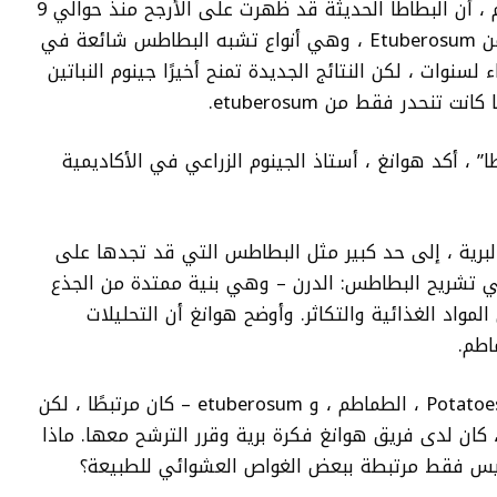
يذكر فريق Huang الذي نشر اليوم ، أن البطاطا الحديثة قد ظهرت على الأرجح منذ حوالي 9
ملايين عام ، عندما تزوجت نباتات الطماطم من Etuberosum ، وهي أنواع تشبه البطاطس شائعة في
لسنوات ، لكن النتائج الجديدة تمنح أخيرًا جينوم النباتين
ت تنحدر فقط من etuberosum.
 ، أكد هوانغ ، أستاذ الجينوم الزراعي في الأكاديمية
ن البطاطا البرية ، إلى حد كبير مثل البطاطس التي قد تجدها على
في تشريح البطاطس: الدرن – وهي بنية ممتدة من الجذع
المواد الغذائية والتكاثر. وأوضح هوانغ أن التحليلات
اطم.
هذا ما ألمح إلى العلماء إلى أن الثلاثي – Potatoes ، الطماطم ، و etuberosum – كان مرتبطًا ، لكن
 ، كان لدى فريق هوانغ فكرة برية وقرر الترشح معها. ماذا
وليس فقط مرتبطة ببعض الغواص العشوائي للطبيعة؟