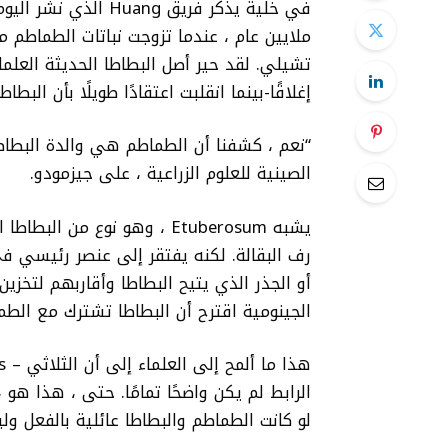
في
خلية
تشيلي. لقد حير أصل البطاطا الحديثة العلماء 
إغلاقًا-بينما انقلبت اعتقادًا طويلًا بأن البطاطا كان
“نعم ، كشفنا أن الطماطم هي والدة البطاطا”
الصينية للعلوم الزراعية ، على جيزمودو.
يشبه Etuberosum ، وهو نوع م
رف البقالة. لكنه يفتقر إلى عنصر رئيسي 
أو الجذر الذي يتيح البطاطا وأقاربهم لتخزين 
الجينومية اقترح أن البطاطا تشترك مع الطم
الرابط لم يكن واضحًا تمامًا. حتى ، هذا هو
لو كانت الطماطم والبطاطا عائلية بالفعل 