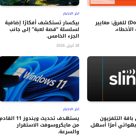
اخر الاخبار
بدائل (Docusign) للفرق: معايير
بيكسار تستكشف أفكارًا إضافية
 الأخطاء.
لسلسلة “قصة لعبة” إلى جانب
الجزء الخامس.
28 أبريل, 2026
اخر الاخبار
باقة التلفزيون
يستهدف تحديث ويندوز 11 القادم
هوائي أمرًا أسهل.
من مايكروسوفت الاستقرار
والسرعة.