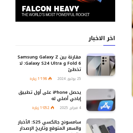
اخر الاخبار
مقارنة بين Samsung Galaxy Z
Fold 6 و Galaxy S24 Ultra: لا
تخطئ
25 يوليو, 2024
1٬198
زيارة
يحصل iPhone على أول تطبيق
إباحي أصلي له
4 فبراير, 2025
1٬052
زيارة
سامسونج جالكسي S25: الأخبار
والسعر المتوقع وتاريخ الإصدار