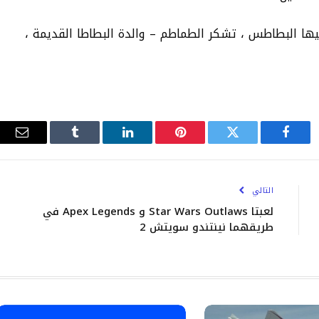
يها البطاطس ، تشكر الطماطم – والدة البطاطا القديمة ،
فيسبوك
تويتر
بينتيريست
لينكدإن
Tumblr
البري
الإلك
التالي
لعبتا Star Wars Outlaws و Apex Legends في
طريقهما نينتندو سويتش 2