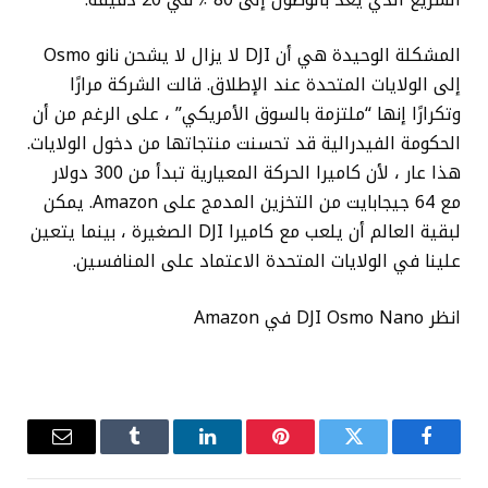
المشكلة الوحيدة هي أن DJI لا يزال لا يشحن نانو Osmo
إلى الولايات المتحدة عند الإطلاق. قالت الشركة مرارًا
وتكرارًا إنها “ملتزمة بالسوق الأمريكي” ، على الرغم من أن
الحكومة الفيدرالية قد تحسنت منتجاتها من دخول الولايات.
هذا عار ، لأن كاميرا الحركة المعيارية تبدأ من 300 دولار
مع 64 جيجابايت من التخزين المدمج على Amazon. يمكن
لبقية العالم أن يلعب مع كاميرا DJI الصغيرة ، بينما يتعين
علينا في الولايات المتحدة الاعتماد على المنافسين.
انظر DJI Osmo Nano في Amazon
فيسبوك
تويتر
بينتيريست
لينكدإن
Tumblr
البريد
الإلكترو