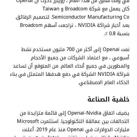
في وقت سابق من هذا العام ،
رويترز
ذكرت أن Openai
كان يعمل مع شركة Broadcom و Taiwan
Semiconductor Manufacturing Co. لتصميم الرقائق.
بعد أخبار شراكة NVIDIA ، تراجعت أسهم Broadcom
بنسبة 0.8 ٪.
نمت Openai إلى أكثر من 700 مليون مستخدم نشط
أسبوعي ، مع اعتماد الشركات من جميع الأحجام
والمطورين في جميع أنحاء العالم. من المتوقع أن تساعد
شراكة NVIDIA الشركة في دفع هدفها المتمثل في بناء
الذكاء العام الاصطناعي.
خلفية الصناعة
يضيف اتفاق Openai-Nvidia إلى قائمة متزايدة من
التحالفات بين عمالقة التكنولوجيا. استثمرت Microsoft
مليارات الدولارات في Openai منذ عام 2019. أعلنت