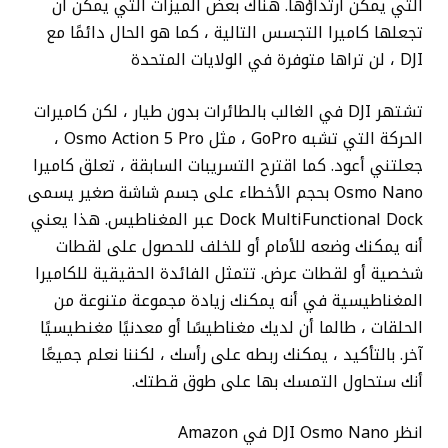
التي يمكن ارتداؤها. هناك بعض الميزات التي يمكن أن
تجعلها كاميرا التجسس التالية ، كما هو الحال دائمًا مع
DJI ، لن تراها متوفرة في الولايات المتحدة
تشتهر DJI في الغالب بالطائرات بدون طيار ، لكن كاميرات
الحركة التي تشبه GoPro ، مثل Osmo Action 5 Pro ،
جعلتني أعود. كما اقترح التسريبات السابقة ، تعلق كاميرا
Osmo Nano بحجم الأخطاء على جسم شاشة صغير يسمى
Dock MultiFunctional Dock عبر المغناطيس. هذا يعني
أنه يمكنك وضعه للأمام أو للخلف للحصول على لقطات
شخصية أو لقطات عرض. تتمثل الفائدة الحقيقية للكاميرا
المغناطيسية في أنه يمكنك زيادة مجموعة متنوعة من
الحلقات ، طالما أن لديك مغناطيسًا أو معدنيًا مغنطيسيًا
آخر. بالتأكيد ، يمكنك ربطه على رأسك ، لكننا نعلم جميعًا
أنك ستحاول التمسك بها على طوق قطتك.
انظر DJI Osmo Nano في Amazon