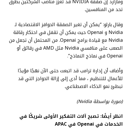
ومازارد إن صفقة NVIDIA قد تعزز مناصب الشركتين بطرق
تحد من المنافسين.
وقال بارلو: “يمكن أن تغير الصفقة الحوافز الاقتصادية لـ
Nvidia و Openai حيث يمكن أن تقفل في احتكار رقاقة
Nvidia مع قيادة برامج Openai. من المحتمل أن تجعل من
الصعب على منافسي Nvidia مثل AMD في رقائق أو
Openai في نماذج النماذج”.
وأضاف أن إدارة ترامب قد اتبعت حتى الآن نهجًا مؤيدًا
للأعمال للتنظيم ، مما أدى إلى إزالة الحواجز التي قد
تبطئ نمو الذكاء الاصطناعي.
(صورة بواسطة Nvidia)
انظر أيضًا: تصبح آلات التفكير الأولى شريكًا في
الخدمات في Openai في APAC