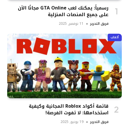
رسمياً: يمكنك لعب GTA Online مجانًا الآن
على جميع المنصات المنزلية
فريق التحرير
11 نوفمبر, 2025
ألعاب
قائمة أكواد Roblox المجانية وكيفية
استخدامها: لا تفوت الفرصة!
فريق التحرير
19 يونيو, 2025