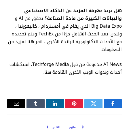
هل تريد معرفة المزيد عن الذكاء الاصطناعي
والبيانات الكبيرة من قادة الصناعة؟
تحقق من AI و
Big Data Expo الذي يقام في أمستردام ، كاليفورنيا ،
ولندن. يعد الحدث الشامل جزءًا من TechEx ويتم تحديده
مع الأحداث التكنولوجية الرائدة الأخرى ، انقر هنا لمزيد من
المعلومات.
AI News مدعومة من قبل Techforge Media. استكشاف
أحداث وندوات الويب الأخرى القادمة هنا.
فيسبوك
تويتر
بينتيريست
لينكدإن
Tumblr
البريد
الإلكترو
السابق
التالي