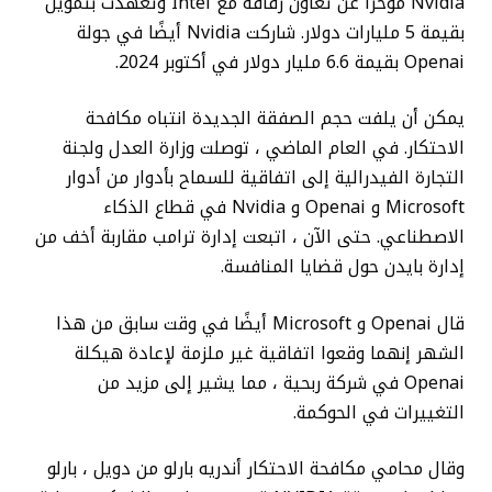
Nvidia مؤخرًا عن تعاون رقاقة مع Intel وتعهدت بتمويل
بقيمة 5 مليارات دولار. شاركت Nvidia أيضًا في جولة
Openai بقيمة 6.6 مليار دولار في أكتوبر 2024.
يمكن أن يلفت حجم الصفقة الجديدة انتباه مكافحة
الاحتكار. في العام الماضي ، توصلت وزارة العدل ولجنة
التجارة الفيدرالية إلى اتفاقية للسماح بأدوار من أدوار
Microsoft و Openai و Nvidia في قطاع الذكاء
الاصطناعي. حتى الآن ، اتبعت إدارة ترامب مقاربة أخف من
إدارة بايدن حول قضايا المنافسة.
قال Openai و Microsoft أيضًا في وقت سابق من هذا
الشهر إنهما وقعوا اتفاقية غير ملزمة لإعادة هيكلة
Openai في شركة ربحية ، مما يشير إلى مزيد من
التغييرات في الحوكمة.
وقال محامي مكافحة الاحتكار أندريه بارلو من دويل ، بارلو