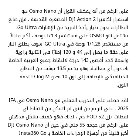
على الرغم من أنه يمكنك القول أن Osmo Nano هو
استمرار لكاميرا DJI Action 2 المصغرة القديمة ، فإن صانع
الطائرات بدون طيار يأخذ المزيد من الإشارات Go Ultra.
يشتمل نانو OSMO على مستشعر 1/1.3 بوصة ، أكبر قليلاً
من مستشعر 1/1.28 بوصة في GO Ultra. سوف يطلق النار
على دقة ما يصل إلى 4K و 120 إطارًا في الثانية بزاوية
واسعة كحد أقصى 143 درجة لالتقاط جميع الغريبة الخاصة
بك دون أي معالجة. وهو يدعم 13.5 توقف من النطاق
الديناميكي بالإضافة إلى لون 10 بت و D-log M لدقة
اللون.
لقد حصلت على التدريب العملي مع Osmo Nano في IFA
2025 ، على الرغم من أنني لم أتمكن من التقاط أي
لقطات. يزن POD 52 جم ، لذلك فهو خفيف بشكل مدهش
على الرغم من حجمه 55 ملم. في حين أن DJI Osmo Nano
أكبر قليلاً من أجهزة الإجراءات الخاصة بـ Insta360 Go