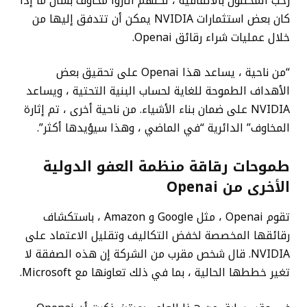
رحب المحللون بالاتفاقية ، لكنهم أثاروا مخاوف بشأن ما إذا
كان بعض استثمارات NVIDIA يمكن أن تتدفق إليها من
خلال عمليات شراء رقائق Openai.
“من ناحية ، يساعد هذا Openai على تحقيق بعض
الأهداف الطموحة للغاية لحساب البنية التحتية ، ويساعد
NVIDIA على ضمان بناء الأشياء. من ناحية أخرى ، تم إثارة
المخاوف” الدائرية “في الماضي ، وهذا سيؤيدها أكثر”.
طموحات رقاقة منظمة العفو الدولية
الأخرى من Openai
تقوم Openai ، مثل Google و Amazon ، باستكشاف
رقائقها المخصصة لخفض التكاليف وتقليل الاعتماد على
NVIDIA. قال شخص مقرب من الشركة إن هذه الصفقة لا
تغير خططها الحالية ، بما في ذلك تعاونها مع Microsoft.