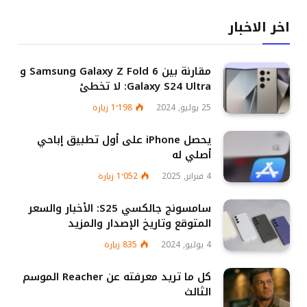
اخر الاخبار
مقارنة بين Samsung Galaxy Z Fold 6 و
Galaxy S24 Ultra: لا تخطئ
25 يوليو, 2024
1٬198
زيارة
يحصل iPhone على أول تطبيق إباحي
أصلي له
4 فبراير, 2025
1٬052
زيارة
سامسونج جالكسي S25: الأخبار والسعر
المتوقع وتاريخ الإصدار والمزيد
4 يوليو, 2024
835
زيارة
كل ما تريد معرفته عن Reacher الموسم
الثالث