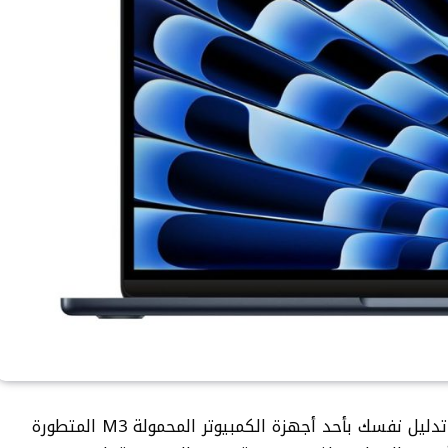
هناك طرق أسوأ للاحتفال بالعام الجديد من تدليل نفسك بأحد أجهزة الكمبيوتر المحمولة M3 المتطورة