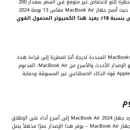
من Apple، خاصة عندما يتعرض أحد هذه الأجهزة للتو لانخفاض غير متوقع في السعر بمقدار 200
دولار. هذا بالضبط ما حدث للتو في أمازون، حيث أصبح جهاز MacBook Air مقاس 13 بوصة 2024
تخفيض بنسبة 18٪ يعيد هذا الكمبيوتر المحمول القوي
لقد اعتدنا على رؤية الصفقات على أجهزة MacBooks المجددة لدرجة أننا اضطررنا إلى قراءة هذه
الصفقة مرتين، ولكن هذا حقيقي – هذا هو الإصدار الأحدث والأسرع من MacBook Air، المدعوم
بشريحة M3 الثورية والمصمم خصيصًا لذكاء Apple قوة الذكاء الاصطناعي غير المسبوقة وحماية
م
حتى مع شريحة M3 الجديدة تمامًا التي تقود جهاز MacBook Air 2024 إلى أسرع أداء على الإطلاق
– أسرع بما يصل إلى 1.6 مرة من طراز M1 لجهاز MacBook Air – يوفر هذا الإصدار عمرًا مذهلاً يصل