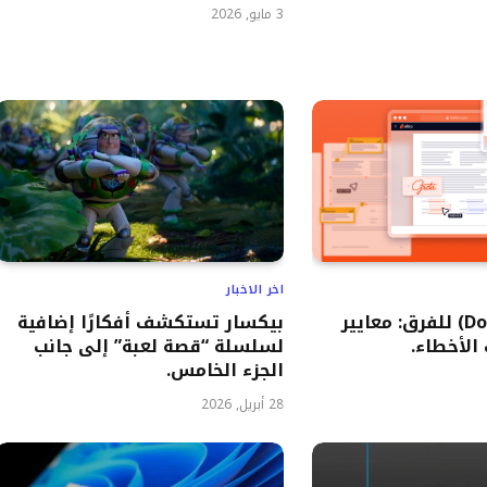
3 مايو, 2026
اخر الاخبار
بدائل (Docusign) للفرق: معايير
بيكسار تستكشف أفكارًا إضافية
 الأخطاء.
لسلسلة “قصة لعبة” إلى جانب
الجزء الخامس.
28 أبريل, 2026