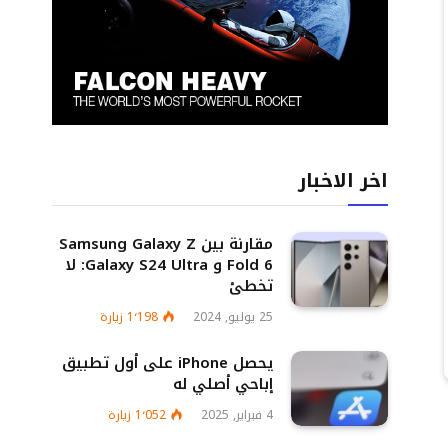
اخر الاخبار
مقارنة بين Samsung Galaxy Z
Fold 6 و Galaxy S24 Ultra: لا
تخطئ
25 يوليو, 2024
1٬198
زيارة
يحصل iPhone على أول تطبيق
إباحي أصلي له
4 فبراير, 2025
1٬052
زيارة