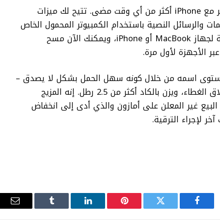
يتمتع جهاز M3 MacBook Air بتفاعلية أكبر مع iPhone أكثر من أي وقت مضى. تتيح لك ميزات
د على المكالمات والرسائل النصية باستخدام الكمبيوتر المحمول الخاص
بك بشكل أسهل بكثير من التكرارات السابقة لجهاز MacBook أو iPhone، ويمكنك الآن مسح
ر الأجهزة لأول مرة.
2024 M3 MacBook Air إلى مستوى اسمه من خلال كونه سهل الحمل بشكل لا يصدق –
حيث يبلغ سمكه أقل من نصف بوصة مع إغلاق الغطاء، ويزن بالكاد أكثر من 2.5 رطل. إنه المزيج
البيع غير المعلن على أمازون والذي أدى إلى انخفاض
فيسبوك
تويتر
بينتيريست
لينكدإن
Tumblr
البري