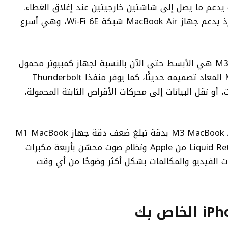
كنه يدعم ما يصل إلى شاشتين خارجيتين عند إغلاق الغطاء.
ولا تقتصر السرعة على معالج M3 فحسب، إذ يدعم جهاز MacBook Air شبكة Wi-Fi 6E، وهي أسرع
تعد الاتصالات الخاصة بجهاز M3 MacBook Air هي الأبسط حتى الآن بالنسبة لجهاز كمبيوتر محمول
من Apple. إنه مدعوم بمنفذ شحن MagSafe المعاد تصميمه حديثًا، كما يوفر منفذا Thunderbolt
و نقل البيانات إلى محركات الأقراص الثابتة المحمولة،
تتميز كاميرا FaceTime HD لجهاز 2024 M3 MacBook Air بدقة تبلغ ضعف دقة جهاز M1 MacBook
Air، ومع نسخة أكثر سطوعًا من شاشة Liquid Retina من Apple ونظام صوت محسّن بأربعة مكبرات
الفيديو والمكالمات بشكل أكثر وضوحًا من أي وقت