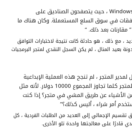
“تمتلئ الكافيتريا بأعضاء فريق Windows 95 ، حيث يتصفحون الصناديق على
صفقات في سوق السلع المستعملة. وكان هناك ما
مقارنات بعد ذلك. “
 ، مع ذلك ، هو حادثة كانت نتيجة لاختبارات التوافق
ة بعيد المنال ، لم يكن السجل النقدي لمتجر البرمجيات
لمدير المتجر ، لم تنجح هذه العملية الإبداعية
تقريبًا: لقد تحطمت السجل النقدي للمتجر كلما تجاوز المجموع 10000 دولار. لأنه مثل
سيشتري 10،000 دولار من الأشياء عن طريق المشي في متجر؟ إذا كنت
خدم أمر شراء ، أليس كذلك؟”
ق تقسيم الإجمالي إلى العديد من الطلبات الفردية ، كل