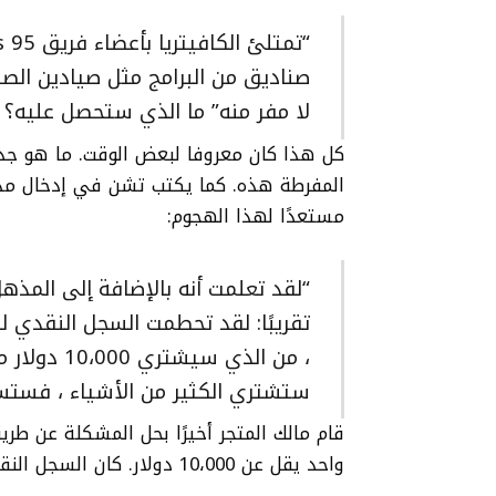
صناديق من البرامج مثل صيادين ال
لا مفر منه” ما الذي ستحصل عليه؟ ” 
كل هذا كان معروفا لبعض الوقت. ما هو جديد
المفرطة هذه. كما يكتب تشن في إدخال مدون
مستعدًا لهذا الهجوم:
“لقد تعلمت أنه بالإضافة إلى المذهل 
، من الذي 
ستشتري الكثير من الأشياء ، فستست
قام مالك المتجر أخيرًا بحل المشكلة عن طري
واحد يقل عن 10،000 دولار. كان السجل النقدي قادرًا على معالجتها واحدة تلو الأخرى.