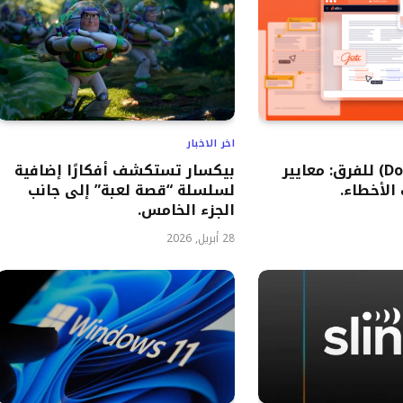
اخر الاخبار
بدائل (Docusign) للفرق: معايير
بيكسار تستكشف أفكارًا إضافية
 الأخطاء.
لسلسلة “قصة لعبة” إلى جانب
الجزء الخامس.
28 أبريل, 2026