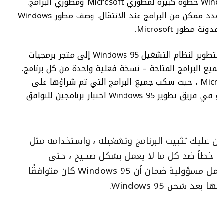
كان التبديل من Windows 3.x إلى Windows 95 خطوة كبيرة لمطوري Microsoft ومطوري البرامج.
وفقًا لذلك ، اختبرت Microsoft توافق أكبر عدد ممكن من البرامج عند الانتقال. وصف مطور Windows
ور Microsoft.
كما تقول القصة ، أرسلت Microsoft مدير التطوير لنظام التشغيل Windows 95 إلى متجر برمجيات
 البرامج المتاحة – نسخة فعلية واحدة من كل برنامج.
ثم أخذ الشاحنة المحملة بالكامل إلى Microsoft ، حيث سكب جميع البرامج التي تم شراؤها على
الجداول في الكافتيريا. ثم طُلب من كل عضو في فريق تطوير Windows 95 اختبار برنامجين للتوافق
 عليك تثبيت البرنامج وتشغيله ، واستخدامه مثل
م خطأ ضد كل ما لا يعمل بشكل صحيح ، حتى
الأشياء البسيطة. (…) في مقابل تحمل مسؤولية ضمان أن Windows 95 كان متوافقًا
شحن Windows 95.