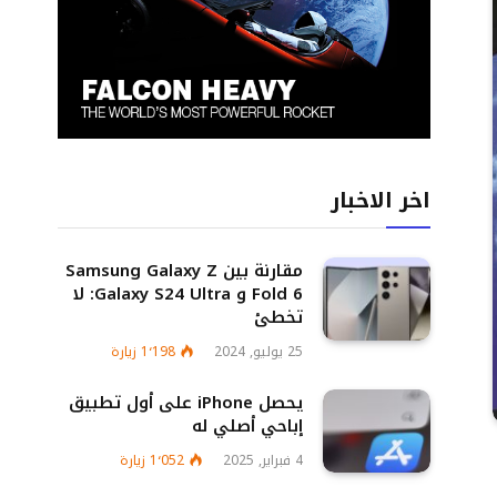
اخر الاخبار
مقارنة بين Samsung Galaxy Z
Fold 6 و Galaxy S24 Ultra: لا
تخطئ
25 يوليو, 2024
1٬198
زيارة
يحصل iPhone على أول تطبيق
إباحي أصلي له
4 فبراير, 2025
1٬052
زيارة