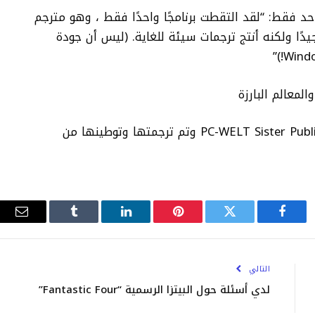
احد فقط: “لقد التقطت برنامجًا واحدًا فقط ، وهو مترجم
 جيدًا ولكنه أنتج ترجمات سيئة للغاية. (ليس أن جودة
ظهرت هذه المقالة في الأصل على PC-WELT Sister Publication وتم ترجمتها وتوطينها من
فيسبوك
تويتر
بينتيريست
لينكدإن
Tumblr
البري
الإلك
التالي
لدي أسئلة حول البيتزا الرسمية “Fantastic Four”