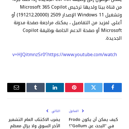
من قناة بيتا ولديها ترخيص Microsoft 365 Copilot
وتشغيل Windows 11 الإصدار 2509 (191212.20000) أو
أعلى. لمزيد من التفاصيل ، يمكنك مراجعة صفحة مدونة
Microsoft أو صفحة الدعم الخاصة بوظيفة Copilot
الجديدة.
https://www.youtube.com/watch؟v=HJQitmnzSr0
فيسبوك
تويتر
بينتيريست
لينكدإن
Tumblr
البريد
الإلكترو
السابق
التالي
كيف يمكن أن يكون Frodo
يضرب الاكتتاب العام التشفير
في “البحث عن Gollum”؟
الآخر السوق ولا يزال معظم