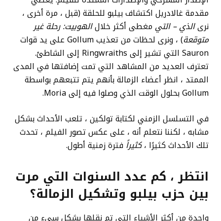
الإصدار المسرحي والإصدارات الممتدة للفيلم. يغطي
مقدمة غالادريل اكتشاف بيلبو للحلقة (قبل ، مرة أخرى ،
نرى
الذي – التي
مغطى أكثر خلال
الهوبيت: رحلة غير
متوقعة
) ، ونرى لحظات من تعذيب Gollum على يد قوات
Sauron التي تشير إلى Ringwraiths إلى الشاطئ.
تعترف العديد من المشاهد التي تمت إضافتها في المدى
الممتد ، انظر أعضاء الزمالة بأنهم يتم تتبعهم بواسطة
Gollum بحلول الوقت الذي وصلوا فيه إلى Moria.
في التسلسل الزمني لكتابة تولكين ، تلعب الأحداث بشكل
مشابه ، لكننا نتعلم أنه ، على عكس تصور الفيلم ، تحدث
تلك الأحداث كثيرًا ،
كثيراً
فترة زمنية أطول.
انتظر ، كم عدد السنوات التي مرت
بين حزب بيلبو وتشكيل الزمالة؟
واحدة من أكثر الأشياء التي تم نقلها بشكل سيء من