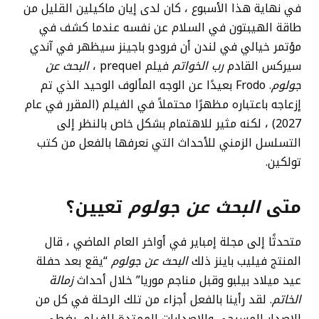
في نهاية هذا الأسبوع ، كان لدى إيان ماكيلين القليل من
طاقة الهيبتون في السلام عن نفسه عندما كشف في
مؤتمر خيالي في لندن أن فرودو باجينز سيظهر في آندي
سيركس القادم
رب الخواتم
فيلم prequel ،
البحث عن
جولوم
. Frodo بعيدًا عن الوجه المألوف الوحيد الذي تم
إزعاجه باعتباره مظهرًا محتملاً في الفيلم (المقرر في عام
2027) ، لكنه مثير للاهتمام بشكل خاص بالنظر إلى
التسلسل الزمني للأحداث التي نعرفها بالفعل من كتب
تولكين.
متى
البحث عن جولوم
تعيين؟
متحدثًا إلى مجلة إمباير في أواخر العام الماضي ، قال
المنتج فيليب باينز ذلك
البحث عن جولوم
“يقع بعد حفلة
عيد ميلاد بيلبو وقبل مناجم موريا” خلال أحداث
زمالة
الخاتم
. لقد رأينا بالفعل أجزاء من تلك الرحلة في كل من