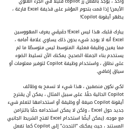
واحد ، يوجد بالفعل زر copilot قليلاً في الجزء العلوي
الأيمن! إذا قمت بتحوم المؤشر على قذيفة Excel فارغة ،
يظهر أيقونة Copilot!
يبارك قلبك. هذا ليس Excel!
حقيقي
يعرف المهووسين
Excel أنه لا يوجد شيء بدون ذلك يساوي علامة أمامه ،
مما يعين وظيفة فعلية. المتوسط ليس متوسطًا ما لم
يستخدم بناء الجملة الصحيح. يمكنك الآن تسليط الضوء
على نطاق ، واستخدام وظيفة Copilot لتوفير معلومات أو
سياق إضافي.
لكي نكون منصفين ، هذا شيء لا تسمح به وظائف
Copilot الحالية حقًا. على سبيل المثال ، يمكن أن يقترح
أيقونة Copilot صيغة أو وظيفة أو استخدامها لتعلم شيء
جديد حول Excel ، ولكن لا يمكن استخدامه حقًا بالتزامن
مع موجه. (يمكن أيضًا استخدام Excel لفتح الشريط الجانبي
المستند ، حيث يمكنك “التحدث” إلى Copilot كما تفعل