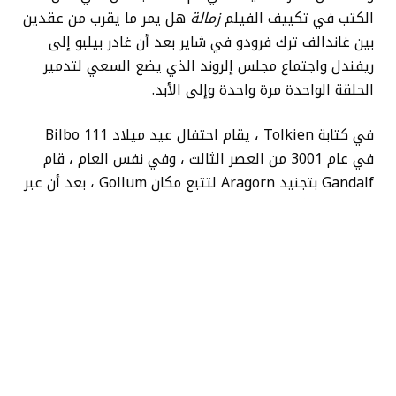
الكتب في تكييف الفيلم
زمالة
هل يمر ما يقرب من عقدين
بين غاندالف ترك فرودو في شاير بعد أن غادر بيلبو إلى
ريفندل واجتماع مجلس إلروند الذي يضع السعي لتدمير
الحلقة الواحدة مرة واحدة وإلى الأبد.
في كتابة Tolkien ، يقام احتفال عيد ميلاد Bilbo 111
في عام 3001 من العصر الثالث ، وفي نفس العام ، قام
Gandalf بتجنيد Aragorn لتتبع مكان Gollum ، بعد أن عبر
المساران الأولان قبل نصف قرن تقريبًا. كان جولوم قد ترك
مساكن الكهف في جبال الضبابية في عام 2944 للبحث عن
هافلينج الذي أخذ الحلبة منه وتم القبض عليه في عام
3009 من قبل أراجورن. بعد إحضارها إلى عوالم ميركوود
للاستجواب ، يفر جولوم من عوالم الجيد بينما تتعرض
للهجوم من قبل قوات موردور بعد عقد من الزمان تقريبًا
في 3018 – بعد عام من غاندالف ، كما رأينا في
زمالة
الخاتم
، ركوب الخيل إلى عاصمة جوندور ، ميناس تيريث ،