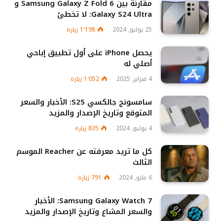
مقارنة بين Samsung Galaxy Z Fold 6 و
Galaxy S24 Ultra: لا تخطئ
25 يوليو, 2024
1٬198
زيارة
يحصل iPhone على أول تطبيق إباحي
أصلي له
4 فبراير, 2025
1٬052
زيارة
سامسونج جالكسي S25: الأخبار والسعر
المتوقع وتاريخ الإصدار والمزيد
4 يوليو, 2024
835
زيارة
كل ما تريد معرفته عن Reacher الموسم
الثالث
6 مايو, 2024
791
زيارة
Samsung Galaxy Watch 7: الأخبار
والسعر المشاع وتاريخ الإصدار والمزيد