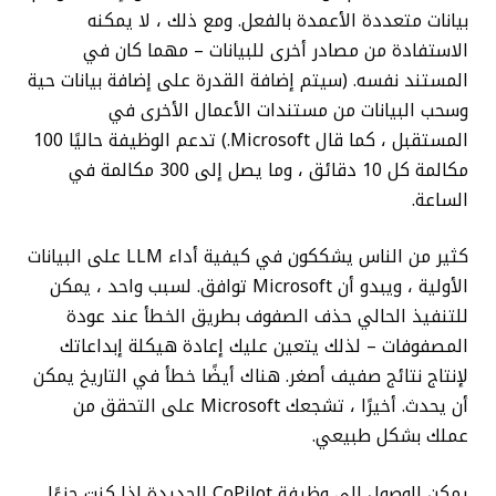
بيانات متعددة الأعمدة بالفعل. ومع ذلك ، لا يمكنه
الاستفادة من مصادر أخرى للبيانات – مهما كان في
المستند نفسه. (سيتم إضافة القدرة على إضافة بيانات حية
وسحب البيانات من مستندات الأعمال الأخرى في
المستقبل ، كما قال Microsoft.) تدعم الوظيفة حاليًا 100
مكالمة كل 10 دقائق ، وما يصل إلى 300 مكالمة في
الساعة.
كثير من الناس يشككون في كيفية أداء LLM على البيانات
الأولية ، ويبدو أن Microsoft توافق. لسبب واحد ، يمكن
للتنفيذ الحالي حذف الصفوف بطريق الخطأ عند عودة
المصفوفات – لذلك يتعين عليك إعادة هيكلة إبداعاتك
لإنتاج نتائج صفيف أصغر. هناك أيضًا خطأ في التاريخ يمكن
أن يحدث. أخيرًا ، تشجعك Microsoft على التحقق من
عملك بشكل طبيعي.
يمكن الوصول إلى وظيفة CoPilot الجديدة إذا كنت جزءًا