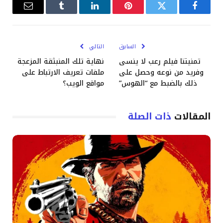
فيسبوك
تويتر
بينتيريست
لينكدإن
Tumblr
البريد
الإلكترو
السابق
التالي
تمنيتنا فيلم رعب لا ينسى
نهاية تلك المنبثقة المزعجة
وفريد ​​من نوعه وحصل على
ملفات تعريف الارتباط على
ذلك بالضبط مع “الهوس”
مواقع الويب؟
المقالات
ذات الصلة