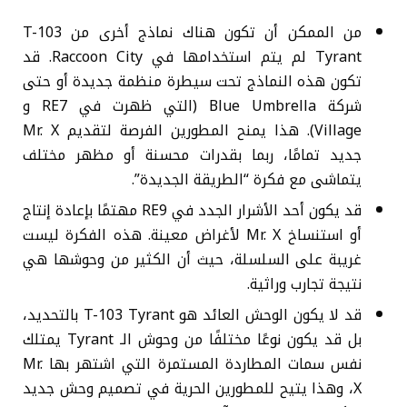
من الممكن أن تكون هناك نماذج أخرى من T-103
Tyrant لم يتم استخدامها في Raccoon City. قد
تكون هذه النماذج تحت سيطرة منظمة جديدة أو حتى
شركة Blue Umbrella (التي ظهرت في RE7 و
Village). هذا يمنح المطورين الفرصة لتقديم Mr. X
جديد تمامًا، ربما بقدرات محسنة أو مظهر مختلف
يتماشى مع فكرة “الطريقة الجديدة”.
قد يكون أحد الأشرار الجدد في RE9 مهتمًا بإعادة إنتاج
أو استنساخ Mr. X لأغراض معينة. هذه الفكرة ليست
غريبة على السلسلة، حيث أن الكثير من وحوشها هي
نتيجة تجارب وراثية.
قد لا يكون الوحش العائد هو T-103 Tyrant بالتحديد،
بل قد يكون نوعًا مختلفًا من وحوش الـ Tyrant يمتلك
نفس سمات المطاردة المستمرة التي اشتهر بها Mr.
X، وهذا يتيح للمطورين الحرية في تصميم وحش جديد