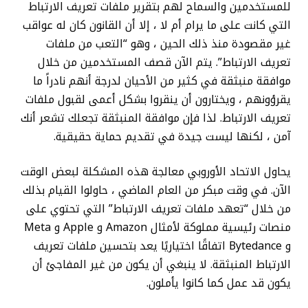
للمستخدمين والسماح لهم بتقرير ملفات تعريف الارتباط
التي كانت على ما يرام أم لا ، إلا أن القانون كان له عواقب
غير مقصودة منذ ذلك الحين ، وهو “التعب من ملفات
تعريف الارتباط”. يتم الآن قصف المستخدمين من خلال
موافقة منبثقة في كثير من الأحيان لدرجة أنهم نادراً ما
يقرؤونهم ، ويختارون أن ينقروا بشكل أعمى لقبول ملفات
تعريف الارتباط. لذا فإن موافقة المنبثقة تجعلك تشعر أنك
آمن ، لكنها ليست جيدة في تقديم حماية حقيقية.
يحاول الاتحاد الأوروبي معالجة هذه المشكلة لبعض الوقت
الآن. في وقت مبكر من العام الماضي ، حاولوا القيام بذلك
من خلال “تعهد ملفات تعريف الارتباط” التي تحتوي على
منصات رئيسية مملوكة لأمثال Amazon و Apple و Meta
و Bytedance اتفاقًا اختياريًا يعد بتحسين ملفات تعريف
الارتباط المنبثقة. لا ينبغي أن يكون من غير المفاجئ أن
يكون قد عمل كما كانوا يأملون.