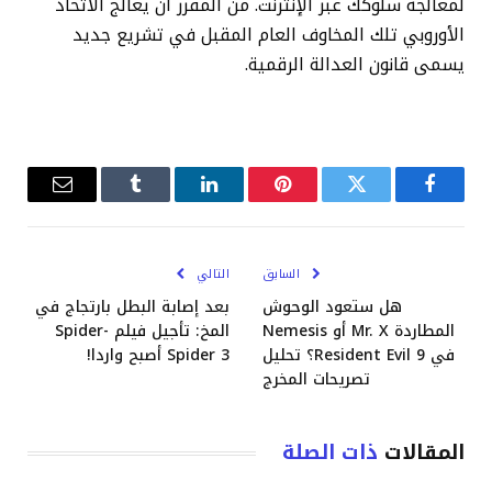
لمعالجة سلوكك عبر الإنترنت. من المقرر أن يعالج الاتحاد
الأوروبي تلك المخاوف العام المقبل في تشريع جديد
يسمى قانون العدالة الرقمية.
فيسبوك
تويتر
بينتيريست
لينكدإن
Tumblr
البريد
الإلكترو
السابق
التالي
هل ستعود الوحوش
بعد إصابة البطل بارتجاج في
المطاردة Mr. X أو Nemesis
المخ: تأجيل فيلم Spider-
في Resident Evil 9؟ تحليل
Spider 3 أصبح واردا!
تصريحات المخرج
المقالات
ذات الصلة