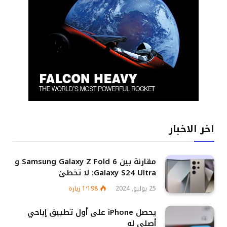
اخر الاخبار
مقارنة بين Samsung Galaxy Z Fold 6 و
Galaxy S24 Ultra: لا تخطئ
25 يوليو, 2024
1٬198
زيارة
يحصل iPhone على أول تطبيق إباحي
أصلي له