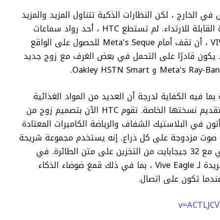
س في الخارج ، لكن النظارات الذكية تتناول المزيد والمزيد
مما كان عليه شريحة VR من فطيرة الأجهزة القابلة للارتداء. لم تستطع HTC ، أحد رواد سماعات
الرأس القليلة المتبقية من خلال سلسلة VIVE ، أن تقف أمام Meta's Seque للحصول على الواقع
 يكون قادرًا على التحمل في بعض الغرف مع زوج جديد
Ray-Ba الذكية شعبية بما فيه الكفاية لدرجة أن العديد من المواد الغذائية
الطويلة من VR تخرج من الأعمال الخشبية لتقديم نسختها الخاصة. تقوم HTC الآن بتصميم زوج من
نيقة تسمى Vive Eagle. إنهم يأتون في البلاستيك الشفاف والرياضة الكاميرات المعتادة
جابكسل ومكبرات صوت مزدوجة على كل ذراع. إنه يستخدم مجموعة شريحة
Qualcomm Snapdragon AR1 Gen 1 وتأتي مع 32 جيجابايت من التخزين على متن الطائرة. في
مقطع فيديو ، عرضت HTC بعض الميزات الفريدة لـ Vive Eagle ، بما في ذلك قمع ضوضاء الذكاء
ندما تكون على اتصال.