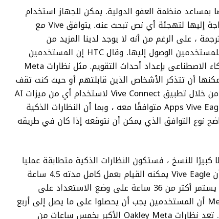
Ray-Ban Me ، يتصل Vive Eagle أيضًا بمساعد منظمة العفو الدولية. يمكن للجهاز استخدام
صورة AI والتعرف على النص إذا كنت في حاجة إليها لتهجئة أي نص تبحث عنه. يتوافق Vive مع
Cha لميزات مثل الترجمة ، على الرغم من أنه لا يوجد لدينا المزيد من
التفاصيل حول النماذج المحددة التي يمكن للمستخدمين الوصول إليها. وقال HTC إن المستخدمين
يجب أن يكونوا قادرين أيضًا على مطالبة الذكاء الاصطناعى بإعداد أحداث التقويم. مثل نظارات Meta
ى ميزة “ذاكرة” يمكنها أن تتذكر الأشخاص الذين قابلتهم أو حيث كنت تقف
سيارتك. سيحتاج المستخدمون إلى الاتصال من خلال تطبيق Vive Connect لاستخدام أي من ميزات AI
هذه. لم تذكر HTC ما الذي ستكون عليه Apps Vive Eagle متوافقًا معه ، وبما أن النظارات الذكية
اضح نوع التوافق الذي يمكن أن نتوقعه إذا كان في طريقه
 كبيرًا للنسخ ، فستكون النظارات الذكية متطابقة عمليا
مع Ray-Bans في المواصفات. وعدت HTC أن Vive Eagle يمكنه القيام بعمل كامل مدته 4.5 ساعة
من تشغيل الموسيقى المستمرة ، ويجب أن يستمر أكثر من 36 ساعة على وضع الاستعداد على
بطارية 235 مللي أمبير في الساعة. يعد Meta أن المستخدمين يجب أن يحصلوا على ما يصل إلى أربع
ساعات على Bans Ray مع استخدام معتدل. تعد نظارات Oakley Meta الأكبر بخمس ساعات من