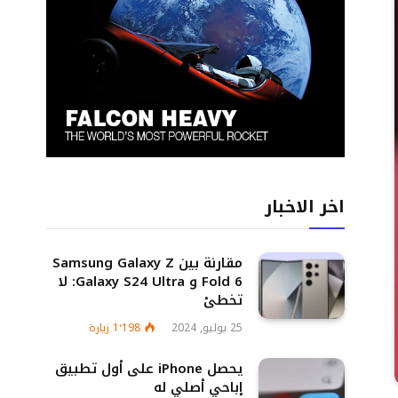
اخر الاخبار
مقارنة بين Samsung Galaxy Z
Fold 6 و Galaxy S24 Ultra: لا
تخطئ
25 يوليو, 2024
1٬198
زيارة
يحصل iPhone على أول تطبيق
إباحي أصلي له