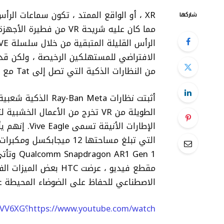
XR ، أو الواقع الممتد ، تكون سماعات الرأ
شاركها
الافتراضي للمستهلكين الرخيصة ، ولكن قد
من النظارات الذكية التي تصل إلى Tat مع Meta's Ray-Ban و Oakley HSTN Smart.
أثبتت نظارات n Meta
الإطارات الأ
التي تبلغ مساحتها 12 مي
الاصطناعي للحفاظ على الضوضاء المحيطة ع
https://www.youtube.com/watch؟v=ACTLJCVVV6XG