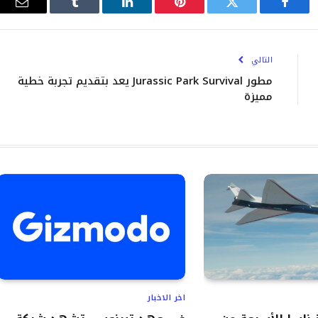
فيسبوك
تويتر
بينتيريست
لينكدإن
Tumblr
البري
الإلك
التالي
مطور Jurassic Park Survival يعد بتقديم تجربة خطية
مميزة
اخر الاخبار