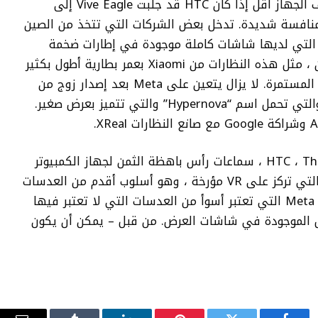
جديد تايوان ، أو حوالي 535 دولارًا. قد يكلف الجهاز أقل إذا كان HTC قد جلبت Vive Eagle إلى
 منافسة شديدة. تدخل بعض الشركات التي تتخذ من الصين
، بما في ذلك تلك التي لديها شاشات كاملة موجودة في إطارات ضخمة
تمامًا. يتميز منافسو Ray-Ban Meta الآخرين ، مثل هذه النظارات من Xiaomi بعمر بطارية أطول بكثير
، أقرب إلى 8 ساعات من تشغيل الموسيقى المستمرة. لا يزال يتعين على Meta بعد إصدار زوج من
نظارات AR التي تبلغ تكلفتها 1000 دولار والتي تحمل اسم “Hypernova” والتي تتميز بعرض صغير.
كان آخر منتج كبير في HTC ، The Vive Focus Vision ، سماعات رأس باهظة الثمن لجهاز الكمبيوتر
الشخصي VR مع عدسات شرائح و Fresnel التي تركز على VR مؤرخة ، وهو أسلوب أقدم من العدسات
الموجودة في Quest 300 دولار Meta Quest 300 التي تعتبر أسوأ من العدسات التي لا تعتبر فيها
الموجودة في شاشات العرض. من قبل – يمكن أن يكون