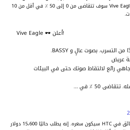
تشغيل الصوت بنسبة 100 ٪. تعد HTC أن Vive Eagle سوف تتقاضى من 0 إلى 50 ٪ في أقل من 10
ت.
Vive Eagle 🕶 أعلن!
التسرب. بصوت عالٍ و BASSY.
يكروفون اتجاهي رائع لالتقاط صوتك حتى في البيئات
قاضى 50 ٪ في …
بالنظر إلى المواصفات والقدرات ، فإن أكبر عائق في HTC سيكون سعره. إنه يطلب حاليًا 15،600 دولار