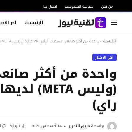
من نحن
سياسة الخصوصية
اتصل بنا
الرئيسية
اخر الاخبا
الرئيسية
»
واحدة من أكثر صانعي سماعات الرأس VR غزارة (وليس META) لديها الآن نظارات ذكية (وليس أفعال راي)
اخر الاخبار
(وليس ETA
راي)
بواسطة
فريق التحرير
14 أغسطس, 2025
1
زيارة
ل