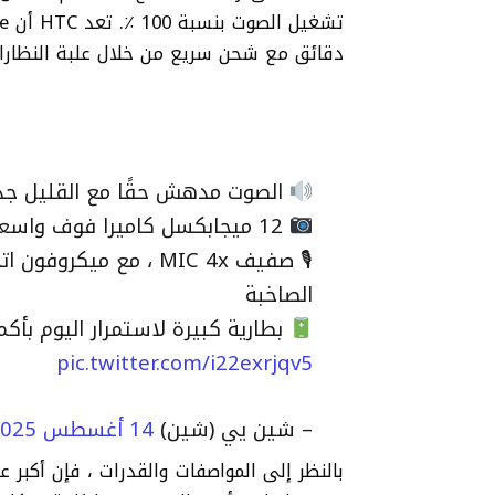
دقائق مع شحن سريع من خلال علبة النظارا
الصوت مدهش حقًا مع القليل جدًا من 
12 ميجابكسل كاميرا فوف واسعة عريض
🎙 صفيف MIC 4x ، مع م
الصاخبة
بطارية كبيرة لاستمرار اليوم بأكمله. تت
pic.twitter.com/i22exrjqv5
– شين يي (شين)
14 أغسطس 2025