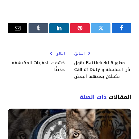
فيسبوك
تويتر
بينتيريست
لينكدإن
Tumblr
البريد
الإلكترو
السابق
التالي
مطور Battlefield 6 يقول
كشفت الحفريات المكتشفة
بأن السلسلة و Call of Duty
حديثًا
تكملان بعضهما البعض
المقالات
ذات الصلة