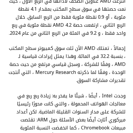
انتزعت AMD عناوين الصحف لأدائها في الربع الأول ، حيث
نمت حصتها في سوق سطح المكتب بمقدار 4.1 نقطة
مئوية ، أو 0.9 نقطة مئوية فقط من الربع السابق. خلال
الربع الثاني ، ارتفعت حصة AMD 4.2 نقطة مئوية في ربع
واحد فقط ، و 9.2 في المئة من الربع الثاني من عام 2024.
إجمالاً ، تمتلك AMD الآن ثلث سوق كمبيوتر سطح المكتب
، بنسبة 32.2 في المائة. وهذا يمثل إيرادات قياسية لـ
AMD ، وفقًا للشركة ، وسجل قياسي مرتفع من حيث حصة
الوحدة ، وفقًا لما ذكرته Mercury Research ، التي أنتجت
تقديرات مشاركة السوق.
وجدت Intel ، أيضًا ، شيئًا ما يفخر به: زيادة ربع ربع في
معالجات الهواتف المحمولة ، والتي كانت محورًا رئيسيًا
للشركة على مدار السنوات القليلة الماضية. لكن أعداد
ميركوري أثارت أيضًا بعض الأسئلة حول ARM: تقلصت
مبيعات Chromebook ، كما انخفضت النسبة المئوية