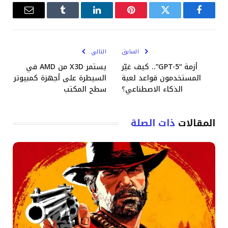
فيسبوك
تويتر
بينتيريست
لينكدإن
Tumblr
البريد
الإلكترو
السابق
التالي
أزمة “GPT-5”.. كيف غيّر
يستمر X3D من AMD في
المستخدمون قواعد لعبة
السيطرة على أجهزة كمبيوتر
الذكاء الاصطناعي؟
سطح المكتب
المقالات
ذات الصلة