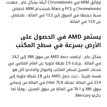
لرقائق ARM في Chromebooks أيضًا. بشكل عام ، شهدت
Chromebooks و PCS و Macs باستخدام ARM انخفاض
نسبة حصتها في السوق إلى 13.2 في المائة ، بانخفاض
عن 13.9 في المائة.
يستمر AMD في الحصول على
الأرض بسرعة في سطح المكتب
بشكل عام ، ارتفعت حصة AMD من سوق X86 إلى 24.2
في المائة ، بزيادة 2.9 نقطة مئوية عن العام الماضي. في
شحنات العميل (سطح المكتب والجوال والخادم) كان هو
نفسه تقريبًا ، حيث حصل AMD على 2.8 نقطة مئوية إلى
23.9 في المائة. تمتلك Intel 75.8 في المائة من إجمالي
سوق X86 و 76.1 في المائة من سوق العميل ، وفقًا لما
ذكرته Mercury.