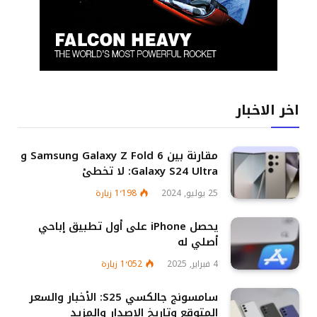
اخر الاخبار
مقارنة بين Samsung Galaxy Z Fold 6 و
Galaxy S24 Ultra: لا تخطئ
25 يوليو, 2024
1٬198
زيارة
يحصل iPhone على أول تطبيق إباحي
أصلي له
4 فبراير, 2025
1٬052
زيارة
سامسونج جالكسي S25: الأخبار والسعر
المتوقع وتاريخ الإصدار والمزيد