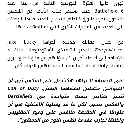
تجري حاليا الفترة التجريبية الثانية من بيتا لعبة
Battlefield 6. حيث يستمر مئات الآلاف من اللاعبين
بالدخول لتجربتها ورؤية نظام التدمير الجديد فيها بالإضافة
إلى العديد من المميزات الأخرى التي تم الكشف عنها.
من خلال مقابلة جديدة أجراها Jake Lucky
مع
Zempalla
المدير التنفيذي لأستوديوهات باتلفيلد
بالإضافة إلى أعضاء آخرين. تم سؤالهم عن ما إذا كانوا يرون
سلسلة Call of Duty منافسة لسلسلتهم والجواب كان:
“في الحقيقة لا نراها هكذا بل على العكس نرى أن
العنوانين مكملين لبعضهما البعض. Call of Duty
تتميز بعناصر ليست متواجدة في Battlefield
والعكس صحيح. لكن ما قد يعطينا الأفضلية هو أن
عنواننا في الحقيقة منافس على جميع المقاييس
ولكنها تجارب مقدمة لنفس النوع من الجمهور”.