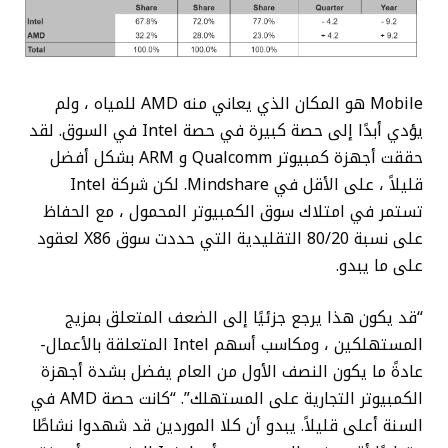
Mobile هو المكان الذي يعاني منه AMD للمياه ، ولم
يؤدي أبدًا إلى حصة كبيرة في حصة Intel في السوق. لقد
حققت أجهزة كمبيوتر Qualcomm و ARM بشكل أفضل
قليلاً ، على الأقل في Mindshare. لكن شركة Intel
تستمر في امتلاك سوق الكمبيوتر المحمول ، مع الحفاظ
على نسبة 80/20 التقليدية التي حددت سوق X86 لعقود
على ما يبدو.
“قد يكون هذا يرجع جزئيًا إلى الضعف المتعلق بمزيج
المستهلكين ، ومكاسب أسهم Intel المتعلقة بالأعمال-
عادةً ما يكون النصف الأول من العام يفضل بشدة أجهزة
الكمبيوتر التجارية على المستهلك”. “كانت حصة AMD في
السنة أعلى قليلاً. يبدو أن كلا الموردين قد شهدوا نشاطًا