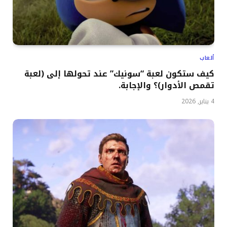
ألعاب
كيف ستكون لعبة “سونيك” عند تحولها إلى (لعبة
تقمص الأدوار)؟ والإجابة.
4 يناير, 2026