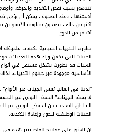
تتدهور بسبب نقص التغذية والحركة. وأوضح أ
أدمغتها ، وعند الصحوة ، يمكن أن يؤدي ضخ
أكثر من ذلك ، يصبحون مقاومة للأنسولين ب
أشهر من الجوع.
تطورت الثدييات السباتية تكيفات ملحوظة ل
الجينات التي تكمن وراء هذه التعديلات موج
السبات قد تطورت بشكل مستقل في أنواع الح
الأساسية موجودة عبر جينوم الثدييات. لذلك 
لا يشفر للجينات.” الحمض النووي غير المشف
المناطق المحددة من الحمض النووي غير الم
الجينات الوظيفية للجوع وإعادة التغذية.
إن العثور على مفاتيح الماجستير هذه في ج