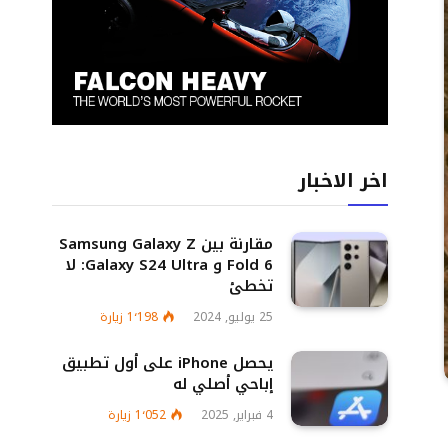
اخر الاخبار
مقارنة بين Samsung Galaxy Z
Fold 6 و Galaxy S24 Ultra: لا
تخطئ
25 يوليو, 2024
1٬198
زيارة
يحصل iPhone على أول تطبيق
إباحي أصلي له
4 فبراير, 2025
1٬052
زيارة