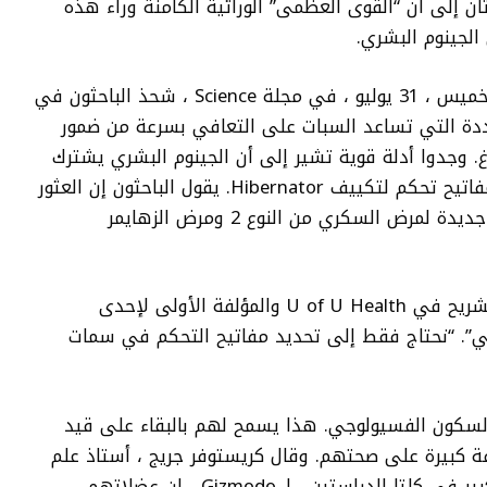
ن إلى أن “القوى العظمى” الوراثية الكامنة وراء هذه
الجينوم البشري.
بالنسبة لهذه الدراسات ، التي نشرت يوم الخميس ، 31 يوليو ، في مجلة Science ، شحذ الباحثون في
دة التي تساعد السبات على التعافي بسرعة من ضمور
غ. وجدوا أدلة قوية تشير إلى أن الجينوم البشري يشترك
في هذه المناطق الوراثية ، والتي تعمل كمفاتيح تحكم لتكييف Hibernator. يقول الباحثون إن العثور
عليها وتسخيره يمكن أن يؤدي إلى علاجات جديدة لمرض السكري من النوع 2 ومرض الزهايمر
وقالت سوزان شتاينود ، وهي باحثة علم التشريح في U of U Health والمؤلفة الأولى لإحدى
راثي”. “نحتاج فقط إلى تحديد مفاتيح التحكم في سمات
 السكون الفسيولوجي. هذا يسمح لهم بالبقاء على قيد
فة كبيرة على صحتهم. وقال كريستوفر جريج ، أستاذ علم
الأعصاب في U من U من U من U ومؤلف كبير في كلتا الدراستين ، لـ Gizmodo ، إن عضلاتهم