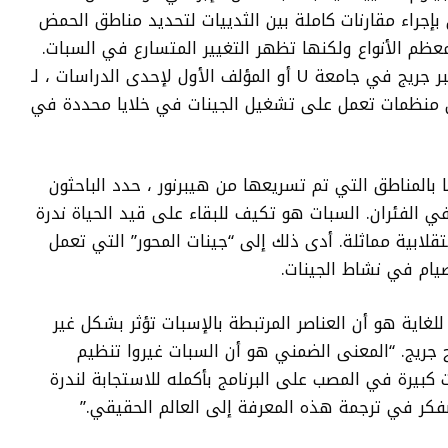
بإجراء مقارنات كاملة بين الثدييات لتحديد مناطق الحمض
م الأنواع ولكنها تظهر التغيير المتسارع في السبات.
وقال إليوت فيريس ، محلل البيانات في مختبر جريج في جامعة U أو المؤلف الأول لإحدى الدراسات ، لـ
ة هي منظمات تعمل على تشغيل الجينات في خلايا محددة في
 بالمناطق التي تم تسريعها من هيبرنور ، حدد الباحثون
ي الفئران. السبات هو تكيف للبقاء على قيد الحياة ندرة
قلابية مماثلة. أدى ذلك إلى “جينات المحور” التي تعمل
يام في نشاط الجينات.
للغاية هو أن العناصر المرتبطة بالإسبات تؤثر بشكل غير
 جريج. “المعنى الضمني هو أن السبات غيروا تنظيم
كبيرة في المصب على البرنامج بأكمله للاستجابة لندرة
نفكر في ترجمة هذه المعرفة إلى العالم الحقيقي.”