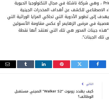
Gregg هو المؤسس المشارك لـ Primordial AI ، وهي شركة ناشئة في مجال التكنولوجيا الحيوية
كاء الاصطناعي للكشف عن أهداف المخدرات الجينية
دف إلى تطوير الأدوية التي تحاكي المزايا الوراثية التي
 العصبية في مرضى الزهايمر أو عكس مقاومة الأنسولين
 النوع 2. وقال جريج: “هذه جينات المحور هي تلك التي نعتقد أنها نقطة
ى تلك الجينات”.
فيسبوك
تويتر
بينتيريست
لينكدإن
Tumblr
البري
الإلك
التالي
كيف يهدد روبوت “Walker S2” الصيني مستقبل
الوظائف؟