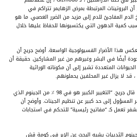
ن البروتينات المرتبطة بمرض الزهايمر تتراكم في
 الدم المفاجئ للدم إلى مزيد من الضرر العصبي. ما هو
سبب كمية الدهون التي يكتسبونها للحفاظ عليها خلال
عكس هذا الأضرار الفسيولوجية الواسعة. أوضح جريج أن
ودة أيضًا في البشر وغيرهم من غير المشاركين. حقيقة أن
يوانات المتعددة تشير إلى أن مكوناته الوراثية
، قد لا يزال غير المحلفين يحملونهم.
“لدينا في الغالب نفس الجينات عبر الأنواع” ، قال جريج. “التغيير الكبير هو في 98 ٪ من الجينوم الذي
ر المسؤول إلى حد كبير عن تنظيم الجينات. وأوضح أن
شفر تعمل كـ “مفاتيح رئيسية” للتحكم في استجابات
ينوم الثدييات يشبه البحث عن الإبر في كومة قش