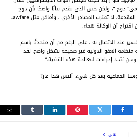
 موجود هو رابط للجنة مجلس النواب الديمقراطيين بشأن
مى” دوج “، ولكن حتى الذي يقدم بيانًا واضحًا بأن دوج
ليس ويلًا جماعيًا:” إن دوج هي منظمة في المقدمة. لا تقترب المصادر الأخرى ، وأماكن مثل Lawfare
اقتراح أن الوكالة هجاء.
ذي يعطي؟ لم تقدم Google أي تفسير عند الاتصال به ، على الرغم من أن متحدثًا باسم
ه النظرة العامة منظمة العفو الدولية غير صحيحة بشكل واضح. لقد
ونحن نتخذ إجراءات لمعالجة هذه القضية.”
نا الجماعية بعد كل شيء. أليس هذا عار؟
فيسبوك
تويتر
بينتيريست
لينكدإن
Tumblr
البري
الإلك
التالي