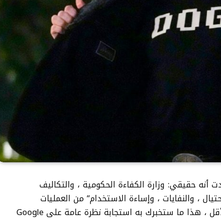
Mandela Eff الذي اعتقدت أنه حقيقي: وزارة الكفاءة الحكومية ، والتكاليف
ها Elon Musk لخفض “الاحتيال ، والنفايات ، وإساءة الاستخدام” من العمليات
الفيدرالية ، لم تكن موجودة بالفعل. على الأقل ، هذا ما ستخبرك به استجابة نظرة عامة على Google