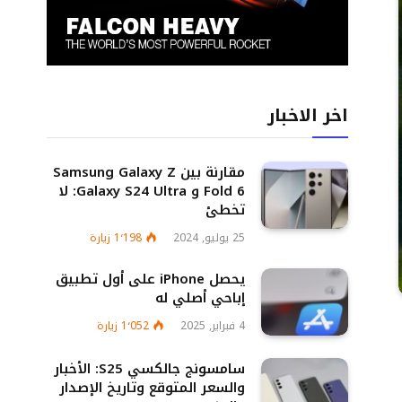
اخر الاخبار
مقارنة بين Samsung Galaxy Z
Fold 6 و Galaxy S24 Ultra: لا
تخطئ
25 يوليو, 2024
1٬198
زيارة
يحصل iPhone على أول تطبيق
إباحي أصلي له
4 فبراير, 2025
1٬052
زيارة
سامسونج جالكسي S25: الأخبار
والسعر المتوقع وتاريخ الإصدار