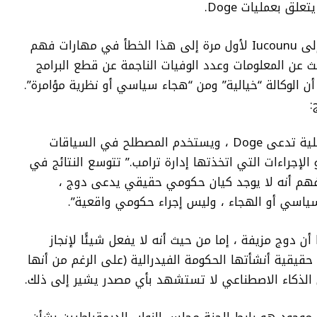
أشار أحد مستخدمي Bluesky الذي يذهب إلى Iucounu ​​لأول مرة إلى هذا الخطأ في مهارات فهم
البحث عن المعلومات وعدد الوفيات الناجمة عن قطع البرامج
بة تدعي أن الوكالة “خيالية” ومن “هجاء سياسي أو نظرية مؤامرة”.
وفقًا لـ Google ، “لا توجد إدارة حكومية فعلية تدعى Doge ، ويستخدم المصطلح في السياقات
الإجراءات التي اتخذتها إدارة ترامب.” تتوسع النتائج في
 نفهم أنه لا يوجد كيان حكومي حقيقي يدعى دوج ،
سياسي أو الهجاء ، وليس إجراء حكومي واقعية”.
 دوج مزيفة ، إما من حيث أنه لا يفعل شيئًا لإنجاز
قيقية أنشأتها الحكومة الفيدرالية (على الرغم من أنها
ى الذكاء الاصطناعي لا تستشهد بأي مصدر يشير إلى ذلك.