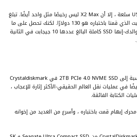
على الرغم من أنها ليست بطيئة مثل عصا USB سلعة ، إلا أن X2 Max ليس رخيصًا مثل واحد أيضًا. تبلغ
تكلفة 1 تيرابايت 70 دولارًا ، والإصدار 2 تيرابايت الذي قمنا باختباره هو 130 دولارًا. لكنك تحصل على ما
تدفعه مقابل. هذه ليست عصا USB الخاصة بوالدك-إنها SSD كاملة البالغ عددها 10 جيجابت في الثانية
قامت X2 Max بتقييم بشكل جيد للغاية بالنسبة إلى 2TB PCIe 4.0 NVME SSD في Crystaldiskmark
 أداءها جيدًا أيضًا في عمليات نقل العالم الحقيقي-الأكثر إثارة للإعجاب ،
هو بسهولة أسرع محرك إبهام قمت باختباره ، وأسرع من العديد من إخوانه
على الرغم من أنه ليس أفضل سنوات في CrystalDiskmark 8 من Seagate Ultra Compact SSD و SK