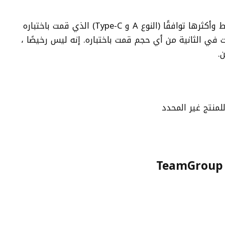
لا يقتصر الأمر على محرك إبهام X2 Max فقط وأكثرها توافقًا (النوع A و Type-C) الذي قمت باختباره
ق ، بل هو من بين أسرع 10 جيجابت في الثانية من أي حجم قمت باختباره. إنه ليس رخيصًا ،
.
منتج غير المحدد