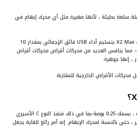
Team. كنت أتوقع حملة سلعة بطيئة ، لأنها صغيرة مثل أي محرك إبهام في
ومع ذلك ، عندما جاء Push to Shove ، قامت X2 Max بتسليم أداء USB فائق الإجمالي بمقدار 10
بًا – مما ينافس العديد من محركات أقراص محركات أقراص
ل محركات الأقراص الخارجية للمقارنة.
عند طوله أقل من 3 بوصات ، بعرض 0.75 بوصة ، بسمك 0.25 بوصة-بما في ذلك منفذ النوع C الأسيري
X2 ينفص بشكل كبير ، حتى بالنسبة لمحرك الإبهام. إنه أمر رائع للغاية يجعل