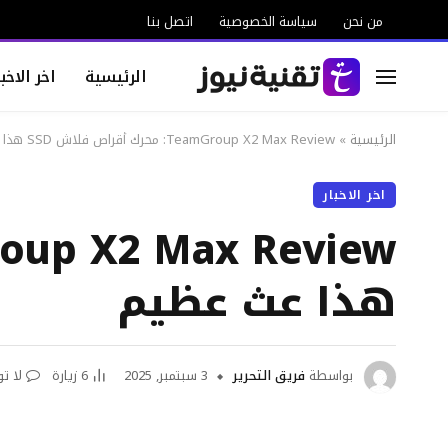
من نحن
سياسة الخصوصية
اتصل بنا
الرئيسية
اخر الاخبا
الرئيسية
»
TeamGroup X2 Max Review: محرك أقراص فلاش SSD هذا عث عظيم
اخر الاخبار
هذا عث عظيم
بواسطة
فريق التحرير
3 سبتمبر, 2025
6
زيارة
لا ت