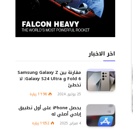
اخر الاخبار
مقارنة بين Samsung Galaxy Z
Fold 6 و Galaxy S24 Ultra: لا
تخطئ
25 يوليو, 2024
1٬198
زيارة
يحصل iPhone على أول تطبيق
إباحي أصلي له
4 فبراير, 2025
1٬052
زيارة