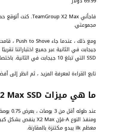
69.99 دولار
فاجأني Group X2 Max
مجموعتي.
جيجابت في الثانية عبر جميع اختباراتنا تقري
SSD التي تبلغ 10 جيجابت في الثانية. باختصار ، إنها جوهرة.
تابع القراءة لمعرفة المزيد ، ثم انظر إلى أفض
ما هي ميزات X2 Max SSD؟
ومنفذ النوع A-فإن  Max
معظم ilk يبدو مكتنزة بالمقارنة.