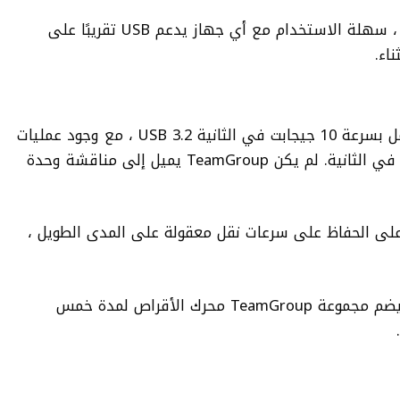
تجعل أنواع المنافذ المزدوجة ، الموضحة أدناه ، سهلة الاستخدام مع أي جهاز يدعم USB تقريبًا على
اء.
يستخدم محرك الأقراص الداخلية NVME للعمل بسرعة 10 جيجابت في الثانية USB 3.2 ، مع وجود عمليات
نقل مستدامة في أقل بقليل من 1.1 جيجابت في الثانية. لم يكن TeamGroup يميل إلى مناقشة وحدة
رة على الحفاظ على سرعات نقل معقولة على المدى الطويل ،
لا يوجد تصنيف محدد للمتانة (TBW) ، ولكن يضم مجموعة TeamGroup محرك الأقراص لمدة خمس